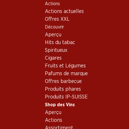
Actions
Table Of Content
Home
Shop des Vins
Vins/champagnes
Aller au contenu principal
Aller à la table des matières
Aller au menu principal
Actions actuelles
Vin rouge
France
Bordeaux
Château Phélan-Ségur
Offres XXL
Découvrir
Aperçu
Hits du tabac
Spiritueux
Cigares
Fruits et Légumes
Pafums de marque
Offres barbecue
Produits phares
Produits IP-SUISSE
Shop des Vins
Aperçu
Château Phélan-Ségur
Actions
Vin rouge_old
,
France
,
Bordeaux
, 2009
Assortiment