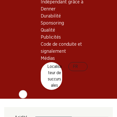
Indépendant grâce à
Type de vin
Denner
Vin rouge_old
Durabilité
Maturité
Sponsoring
3–13 ans
Qualité
Publicités
Température de dégustation
Code de conduite et
16–18 °C
signalement
Empreinte carbone
Médias
Localisa
FR
N° d'art.
teur de
302105
succurs
ales
Goût