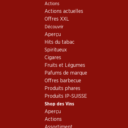
Actions
Table Of Content
Home
Shop des Vins
Vins/champagnes
Aller au contenu principal
Aller à la table des matières
Aller au menu principal
Actions actuelles
Vin rouge
France
Bordeaux
Château La Tour Carnet
Offres XXL
Découvrir
Exclusivité web !
Aperçu
Hits du tabac
Spiritueux
Cigares
Fruits et Légumes
Pafums de marque
Offres barbecue
Produits phares
Produits IP-SUISSE
Shop des Vins
Aperçu
5.0
(1)
Actions
Château La Tour Carnet
Assortiment