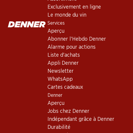
Vin rouge
,
France
,
Bordeaux
Exclusivement en ligne
Robe pourpre foncé dense. Au nez, parfum intense de cassis, d
Le monde du vin
maturité. Finale persistante. L'assemblage est composé de 6
Services
Aperçu
disponible aussi chez dès succursales sélectionnées
Non livra
Abonner l'Hebdo Denner
Alarme pour actions
Liste d'achats
Appli Denner
Newsletter
Bon à savoir
WhatsApp
Cartes cadeaux
Cépage
Denner
Aperçu
Cabernet Sauvignon
Jobs chez Denner
Merlot
Indépendant grâce à Denner
Cabernet Franc
Durabilité
Type de vin