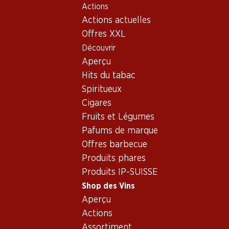
Actions
Table Of Content
Home
Shop des Vins
Vins/champagnes
Vin rouge
Aller au contenu principal
Aller à la table des matières
Aller au menu principal
Actions actuelles
Offres XXL
Exclusivité web !
Découvrir
Aperçu
Hits du tabac
Spiritueux
Cigares
Fruits et Légumes
Pafums de marque
Offres barbecue
Produits phares
Produits IP-SUISSE
Shop des Vins
Aperçu
Château Gruaud Larose St.-Julie
Actions
Assortiment