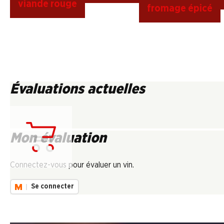
viande rouge
fromage épicé
Évaluations actuelles
Mon évaluation
Chargement...
Connectez-vous pour évaluer un vin.
Se connecter