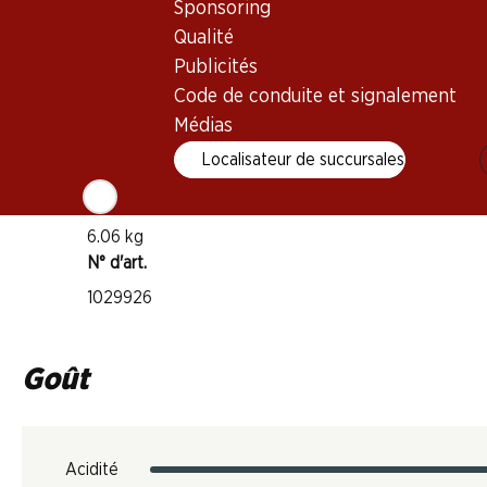
Sponsoring
Vin rouge
Qualité
Maturité
Publicités
5–15 ans
Code de conduite et signalement
Médias
Température de dégustation
Localisateur de succursales
16–18 °C
Empreinte carbone
6.06 kg
N° d'art.
1029926
Goût
Acidité