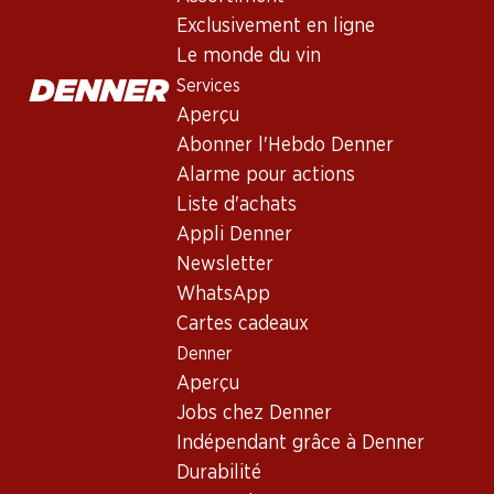
Exclusivement en ligne
Non livrable
Le monde du vin
Services
Aperçu
Abonner l'Hebdo Denner
Alarme pour actions
Bon à savoir
Liste d'achats
Appli Denner
Cépage
Newsletter
WhatsApp
Type de vin
Cartes cadeaux
Vin rouge_old
Denner
Maturité
Aperçu
0
Jobs chez Denner
Indépendant grâce à Denner
Température de dégustation
Durabilité