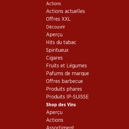
Actions
Table Of Content
Home
Shop des Vins
Vins/champagnes
Vin rouge
Aller au contenu principal
Aller à la table des matières
Aller au menu principal
Actions actuelles
Offres XXL
Découvrir
Aperçu
Hits du tabac
Spiritueux
Cigares
Fruits et Légumes
Pafums de marque
Offres barbecue
Produits phares
Produits IP-SUISSE
Château du Tertre Margaux AOC 2
Shop des Vins
Aperçu
Vin rouge_old
,
France
,
Bordeaux
, 2011
Actions
Margaux AOC, 5ème Grand Cru classé, 2011, 75 cl
Assortiment