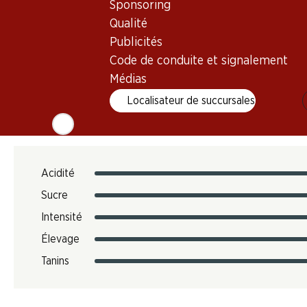
Sponsoring
Empreinte carbone
Qualité
Publicités
N° d'art.
Code de conduite et signalement
303857
Médias
Localisateur de succursales
Goût
Acidité
Sucre
Intensité
Élevage
Tanins