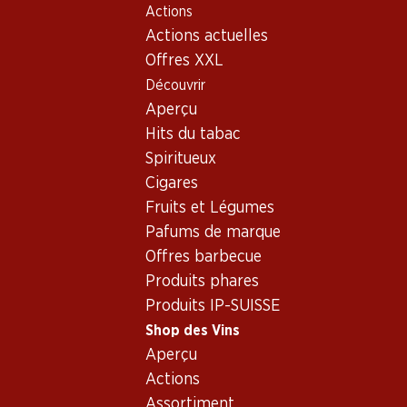
Actions
Table Of Content
Home
Shop des Vins
Vins/champagnes
Vin rouge
Aller au contenu principal
Aller à la table des matières
Aller au menu principal
Actions actuelles
Offres XXL
Découvrir
Aperçu
Hits du tabac
Spiritueux
Cigares
Fruits et Légumes
Pafums de marque
Offres barbecue
Produits phares
Château de Camensac
Produits IP-SUISSE
Vin rouge_old
,
France
,
Bordeaux
, 2010
Shop des Vins
Aperçu
Robe rubis soutenu avec des reflets rouges violets. Arômes int
Actions
et une finale persistante. Elevage et stockage 15 à 20 mois en
Assortiment