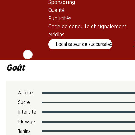
Sponsoring
Température de dégustation
Qualité
16–18 °C
Publicités
Empreinte carbone
Code de conduite et signalement
Médias
N° d'art.
Localisateur de succursales
301206
Goût
Acidité
Sucre
Intensité
Élevage
Tanins