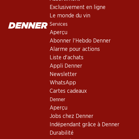
Exclusivement en ligne
Non livrable
Le monde du vin
Services
Aperçu
Abonner l'Hebdo Denner
Alarme pour actions
Bon à savoir
Liste d'achats
Appli Denner
Cépage
Newsletter
WhatsApp
Type de vin
Cartes cadeaux
Vin rouge_old
Denner
Maturité
Aperçu
3–15 ans
Jobs chez Denner
Indépendant grâce à Denner
Distinctions
Durabilité
Robert Parker: 89–91 points