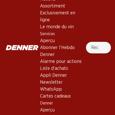
4.0
(1)
Assortiment
Château d’Escurac Médoc AOC
Exclusivement en
Cru Bourgeois
ligne
Le monde du vin
Vin rouge
,
France
,
Bordeaux
, 2021
Services
Robe grenat foncé. Nez délicat de baies noires mûres, avec
Aperçu
Recherche
des notes de vanille. Bouche moyennement pleine, aux
Abonner l'Hebdo
tanins mûrs. Finale persistante. 14.5% Vol
Denner
Alarme pour actions
77.70
Liste d'achats
Appli Denner
Prix par pièce: 12.95
Newsletter
à 6 x 75 cl
WhatsApp
Livrable
Cartes cadeaux
Denner
Aperçu