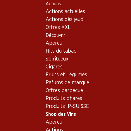
Actions
Table Of Content
Home
Shop des Vins
Vins/champagnes
Aller au contenu principal
Aller à la table des matières
Aller au menu principal
Actions actuelles
Vin rouge
France
Bordeaux
Château d’Escurac Médoc AOC Cru Bourgeois
Actions dès jeudi
Offres XXL
Exclusivité web !
Découvrir
Aperçu
Hits du tabac
Spiritueux
Cigares
Fruits et Légumes
Pafums de marque
Offres barbecue
Produits phares
Produits IP-SUISSE
Shop des Vins
Recto
Verso
Aperçu
Actions