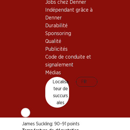
Jobs chez Denner
Indépendant grâce à
Bon à savoir
Denner
Durabilité
Cépage
Sponsoring
Merlot
Qualité
Cabernet Sauvignon
Publicités
Code de conduite et
Petit Verdot
signalement
Cabernet Franc
Médias
Type de vin
Localisa
FR
Vin rouge
teur de
Maturité
succurs
2–8 ans
ales
Distinctions
James Suckling: 90–91 points