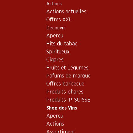
Actions
Table Of Content
Home
Shop des Vins
Vins/champagnes
Aller au contenu principal
Aller à la table des matières
Aller au menu principal
Actions actuelles
Vin rouge
France
Bordeaux
Ch.Smith-Haut Lafit 75
Offres XXL
Découvrir
Aperçu
Hits du tabac
Spiritueux
Cigares
Fruits et Légumes
Pafums de marque
Offres barbecue
Produits phares
Produits IP-SUISSE
Ch.Smith-Haut Lafit 75
Shop des Vins
Aperçu
Vin rouge_old
,
France
,
Bordeaux
, 2004
Actions
Assortiment
Pessac-Léognan, Grand cru classé, Robert Parker 90-92,