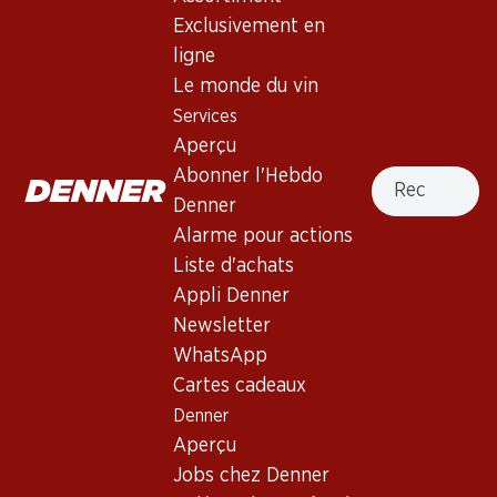
2004, 75 cl
Exclusivement en
ligne
Non livrable
Le monde du vin
Services
Aperçu
Recherche
Abonner l'Hebdo
Denner
Bon à savoir
Alarme pour actions
Liste d'achats
Cépage
Appli Denner
Newsletter
Type de vin
WhatsApp
Vin rouge_old
Cartes cadeaux
Maturité
Denner
0
Aperçu
Jobs chez Denner