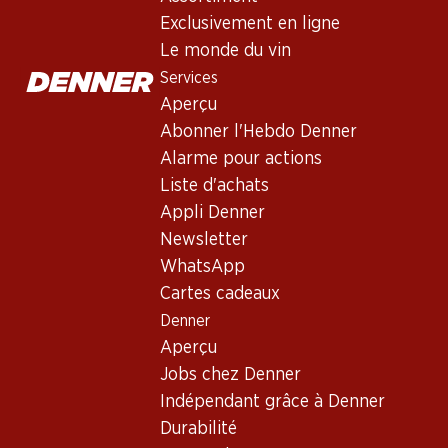
Non livrable
Exclusivement en ligne
Le monde du vin
Services
Aperçu
Abonner l'Hebdo Denner
Bon à savoir
Alarme pour actions
Liste d'achats
Cépage
Appli Denner
Newsletter
Type de vin
WhatsApp
Vin rouge_old
Cartes cadeaux
Maturité
Denner
0
Aperçu
Jobs chez Denner
Température de dégustation
Indépendant grâce à Denner
Durabilité
Empreinte carbone