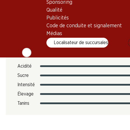
Sponsoring
12.12 kg
Qualité
N° d'art.
Publicités
303052
Code de conduite et signalement
Médias
Goût
Localisateur de succursales
Acidité
Sucre
Intensité
Élevage
Tanins