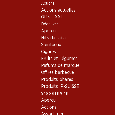
Actions
Table Of Content
Home
Shop des Vins
Vins/champagnes
Vin rouge
Aller au contenu principal
Aller à la table des matières
Aller au menu principal
Actions actuelles
Offres XXL
Découvrir
Aperçu
Hits du tabac
Spiritueux
Cigares
Fruits et Légumes
Pafums de marque
Offres barbecue
Produits phares
Ch. Palmer Margaux AC 2006 75
Produits IP-SUISSE
Vin rouge_old
,
France
,
Bordeaux
, 2006
Shop des Vins
Aperçu
France, Bordeaux, 2006, 75 cl
Actions
Assortiment