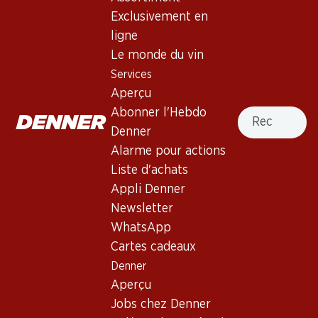
Exclusivement en
Non livrable
ligne
Le monde du vin
Services
Aperçu
Recherche
Abonner l'Hebdo
Bon à savoir
Denner
Alarme pour actions
Liste d'achats
Cépage
Appli Denner
Type de vin
Newsletter
Vin rouge_old
WhatsApp
Maturité
Cartes cadeaux
0
Denner
Aperçu
Température de dégustation
Jobs chez Denner