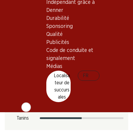
Indépendant grâce à
Empreinte carbone
Denner
12.12 kg
Durabilité
N° d'art.
Sponsoring
303000
Qualité
Publicités
Code de conduite et
Goût
signalement
Médias
Localisa
FR
Acidité
teur de
Sucre
succurs
ales
Intensité
Élevage
Tanins