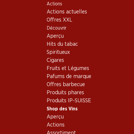
Actions
Table Of Content
Home
Shop des Vins
Vins/champagnes
Aller au contenu principal
Aller à la table des matières
Aller au menu principal
Actions actuelles
Vin rouge
France
Bordeaux
Ch. Giscours Margaux 75
Offres XXL
Découvrir
Aperçu
Hits du tabac
Spiritueux
Cigares
Fruits et Légumes
Pafums de marque
Offres barbecue
Produits phares
Produits IP-SUISSE
Ch. Giscours Margaux 75
Shop des Vins
Aperçu
Vin rouge_old
,
France
,
Bordeaux
, 2004
Actions
Assortiment
Margaux, 3e cru classé, Robert Parker 90-93, 2004, 75 cl