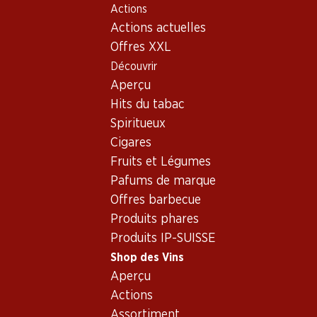
Actions
Table Of Content
Home
Shop des Vins
Vins/champagnes
Aller au contenu principal
Aller à la table des matières
Aller au menu principal
Actions actuelles
Vin rouge
France
Bordeaux
Ch. Beychevelle St. Julien 2006 75
Offres XXL
Découvrir
Aperçu
Hits du tabac
Spiritueux
Cigares
Fruits et Légumes
Pafums de marque
Offres barbecue
Produits phares
Produits IP-SUISSE
Ch. Beychevelle St. Julien 2006
Shop des Vins
Aperçu
75
Actions
Vin rouge_old
,
France
,
Bordeaux
, 2006
Assortiment