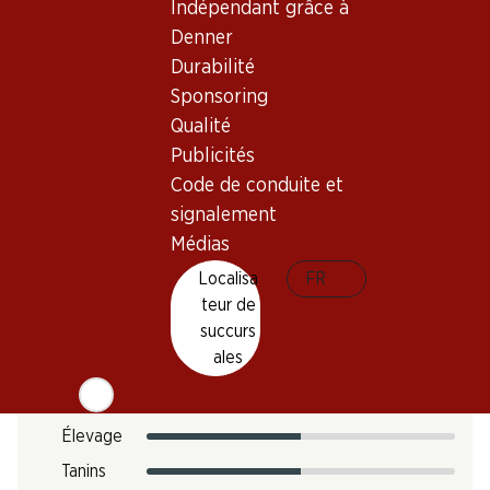
Indépendant grâce à
Température de dégustation
Denner
Empreinte carbone
Durabilité
Sponsoring
12.12 kg
N° d'art.
Qualité
Publicités
301452
Code de conduite et
signalement
Goût
Médias
Localisa
FR
teur de
Acidité
succurs
ales
Sucre
Intensité
Élevage
Tanins