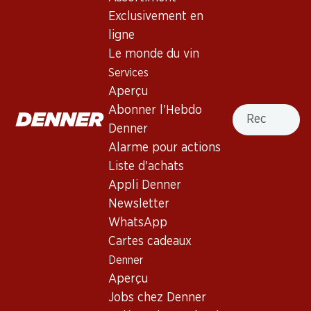
Exclusivement en
France, Bordeaux, 2006, 75 cl
ligne
Le monde du vin
Non livrable
Services
Aperçu
Recherche
Abonner l'Hebdo
Denner
Alarme pour actions
Bon à savoir
Liste d'achats
Appli Denner
Cépage
Newsletter
Type de vin
WhatsApp
Cartes cadeaux
Vin rouge_old
Maturité
Denner
Aperçu
0
Jobs chez Denner