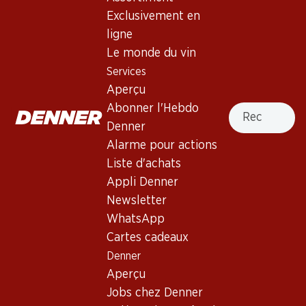
Exclusivement en
ligne
Le monde du vin
Services
58.80
75.30
Aperçu
Bouteille: 9.80
Bouteille: 12.55
Luis Felipe Edwards
Luis Felipe Edwards
Recherche
Abonner l'Hebdo
Terraced Viognier Reserva
Terraced Carmenère Gran
Denner
Reserva
2025
2023
(10)
(644)
Alarme pour actions
Liste d'achats
Appli Denner
Newsletter
WhatsApp
Cartes cadeaux
Denner
Aperçu
89.70
75.30
Jobs chez Denner
Bouteille: 14.95
Bouteille: 12.55