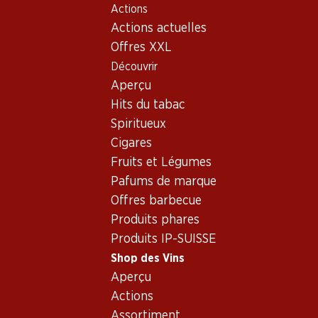
Actions
Table Of Content
Home
Shop des Vins
Vins/champagnes
Aller au contenu principal
Aller à la table des matières
Aller au menu principal
Actions actuelles
Vin blanc
Chili
Central Valley
Vin blanc_old - Origine:
Offres XXL
Découvrir
Chili, Central Valley
Chili
Aperçu
Hits du tabac
Spiritueux
Cigares
Fruits et Légumes
58.80
Pafums de marque
29.70
Bouteille: 9.80
Bouteille: 4.95
Offres barbecue
Concha y Toro Casillero del
Los Pasos Carménère
Diablo Cabernet Sauvignon
Produits phares
2024
Reserva
2023
Produits IP-SUISSE
(153)
(19)
Shop des Vins
Aperçu
Actions
Assortiment