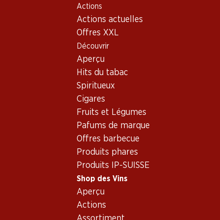
Actions
Table Of Content
Home
Shop des Vins
Vins/champagnes
Aller au contenu principal
Aller à la table des matières
Aller au menu principal
Actions actuelles
Vin rouge
France
Bordeaux
Bio et Demeter Château Ferrière Margaux AOC, 3e Cru
Offres XXL
Classé
Découvrir
Aperçu
Exclusivité web !
Hits du tabac
Spiritueux
Cigares
Fruits et Légumes
Pafums de marque
Offres barbecue
Produits phares
Produits IP-SUISSE
Shop des Vins
Aperçu
Actions
Recto
Verso
Assortiment