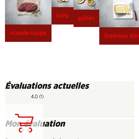
tofu
pâtes
viande rouge
fromage épi
Évaluations actuelles
4.0
(1)
Mon évaluation
Chargement...