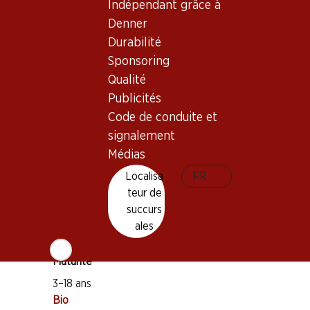
Indépendant grâce à
Denner
Durabilité
Sponsoring
Bon à savoir
Qualité
Publicités
Code de conduite et
Cépage
signalement
Cabernet Sauvignon
Médias
Merlot
Localisa
FR
Petit Verdot
teur de
Cabernet Franc
succurs
Type de vin
ales
Vin rouge
Maturité
3–18 ans
Bio