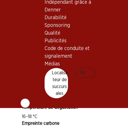
Indépendant grâce à
Denner
Bon à savoir
Durabilité
Sponsoring
Cépage
Qualité
Sangiovese
Publicités
Merlot
Code de conduite et
Type de vin
signalement
Vin rouge
Médias
Maturité
Localisa
FR
1–3 ans
teur de
Bio
succurs
ales
Température de dégustation
16–18 °C
Empreinte carbone