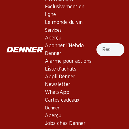
4.5
(43)
Exclusivement en
Bio Coccinella Sangiovese-
ligne
Merlot Marche IGP
Le monde du vin
Services
Vin rouge
,
Italie
,
les Marches
, 2024
Aperçu
Robe grenat intense aux reflets violacés. Parfum fin de fruits
Recherche
Abonner l'Hebdo
rouges mûrs et un soupçon de brise marine. Corps moyen et
Denner
finale assez persistante.
Alarme pour actions
Liste d'achats
23.70
Appli Denner
Newsletter
Prix par pièce: 3.95
WhatsApp
à 6 x 75 cl
Cartes cadeaux
Livrable
Denner
Aperçu
Jobs chez Denner