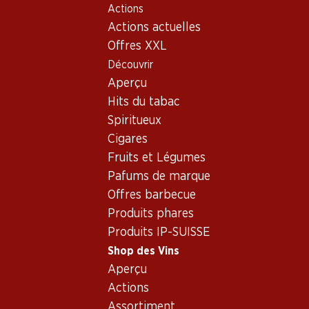
Actions
Table Of Content
Home
Shop des Vins
Vins/champagnes
Aller au contenu principal
Aller à la table des matières
Aller au menu principal
Actions actuelles
Vin rouge
Italie
les Marches
Bio Coccinella Sangiovese-Merlot Marche IGP
Offres XXL
Découvrir
Aperçu
Hits du tabac
Spiritueux
Cigares
Fruits et Légumes
Pafums de marque
Offres barbecue
Produits phares
Produits IP-SUISSE
Shop des Vins
Aperçu
Recto
Verso
Emballage
Actions
Assortiment