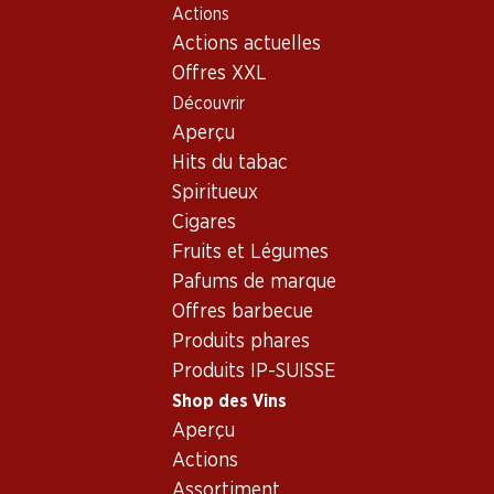
Actions
Table Of Content
Home
Shop des Vins
Vins/champagnes
Aller au contenu principal
Aller à la table des matières
Aller au menu principal
Actions actuelles
Vin rouge
Italie
Toscane
Carpineto Chianti Classico DOCG
Offres XXL
Découvrir
Aperçu
Hits du tabac
Spiritueux
Cigares
Fruits et Légumes
Pafums de marque
Offres barbecue
Produits phares
Produits IP-SUISSE
Shop des Vins
Aperçu
Recto
Verso
Emballage
Actions
Assortiment