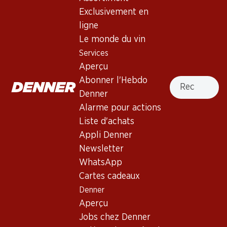
4.0
(86)
Exclusivement en
Carpineto Chianti Classico DOCG
ligne
Le monde du vin
Vin rouge
,
Italie
,
Toscane
, 2023
Services
Robe pourpre. Nez très épicé. Arômes de baies noires avec
Aperçu
une note de cuir. Bouche moyennement corsée et bien
Recherche
Abonner l'Hebdo
structurée, avec une belle finale.
Denner
Alarme pour actions
79.50
Liste d'achats
Appli Denner
Prix par pièce: 13.25
à 6 x 75 cl
Newsletter
WhatsApp
Livrable
Cartes cadeaux
Denner
Aperçu
Jobs chez Denner