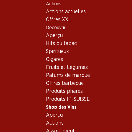
Actions
Table Of Content
Home
Shop des Vins
Assortiment vins
Aller au contenu principal
Aller à la table des matières
Aller au menu principal
Actions actuelles
Vins
Offres XXL
Découvrir
Umbrien
Oups, aucun produit trouvé avec les critères définis...
Aperçu
Hits du tabac
Réinitialiser les filtres
Spiritueux
Cigares
Fruits et Légumes
Pafums de marque
Newsletter
Offres barbecue
Produits phares
Restez au courant grâce à la newsletter Denner. Inscrivez-
Produits IP-SUISSE
vous maintenant!
Shop des Vins
Adresse e-mail
Aperçu
s’inscrire
Actions
Assortiment