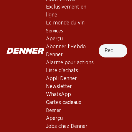
Exclusivement en
Services
Succursales
ligne
Aperçu
Localisateur de succursales
Le monde du vin
Abonner l'Hebdo Denner
Nouveaux sites
Services
Alarme pour actions
Aperçu
Liste d'achats
Recherche
Abonner l'Hebdo
Appli Denner
Denner
Newsletter
Alarme pour actions
WhatsApp
Liste d'achats
Cartes cadeaux
Appli Denner
Newsletter
À propos de Denner
Aide et contact
WhatsApp
Aperçu
Cartes cadeaux
FAQ
Jobs chez Denner
Denner
Formulaire de contact
Aperçu
Indépendant grâce à Denner
Service à la clientèle
Jobs chez Denner
Durabilité
Conditions de livraison