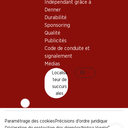
Indépendant grâce à
Sponsoring
Denner
Qualité
Durabilité
Publicités
Sponsoring
Code de conduite et
signalement
Qualité
Publicités
Médias
Code de conduite et
signalement
Appli Denner
Médias
Localisa
FR
teur de
succurs
Médias sociaux
ales
facebook
instagram
youtube
linkedin
tiktok
Paramétrage des cookies
Précisions d'ordre juridique