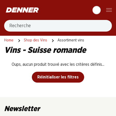
Table Of Content
Aller au contenu principal
Aller à la table des matières
Aller au menu principal
Recherche
Home
Shop des Vins
Assortiment vins
Vins - Suisse romande
Oups, aucun produit trouvé avec les critères définis...
Réinitialiser les filtres
Newsletter