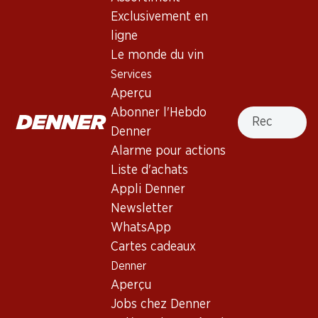
Exclusivement en
ligne
107.70
77.70
Bouteille: 17.95
Bouteille: 12.95
Le monde du vin
Domaines Ott by Ott Côtes
Studio by Miraval Rosé
Services
de Provence AOC
Méditerranée IGP
Aperçu
2024
2025
Recherche
Abonner l'Hebdo
Denner
Alarme pour actions
Liste d'achats
4 produits
Appli Denner
Newsletter
WhatsApp
Haut de la page
Cartes cadeaux
Denner
Aperçu
Jobs chez Denner