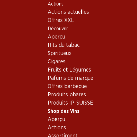
Actions
Table Of Content
Home
Shop des Vins
Assortiment vins
Aller au contenu principal
Aller à la table des matières
Aller au menu principal
Actions actuelles
Vins - Provence
Offres XXL
Découvrir
Provence
Aperçu
Exclusivité web !
Hits du tabac
Spiritueux
47.70
116.70
Cigares
Bouteille: 7.95
Bouteille: 19.45
Fruits et Légumes
Céline Rosé Côtes de
Miraval Rosé Côtes de
Provence AOC
Provence AOC
Pafums de marque
2025
2025
Offres barbecue
(29)
(13)
Produits phares
Produits IP-SUISSE
Shop des Vins
Aperçu
Actions
Exclusivité web !
Assortiment