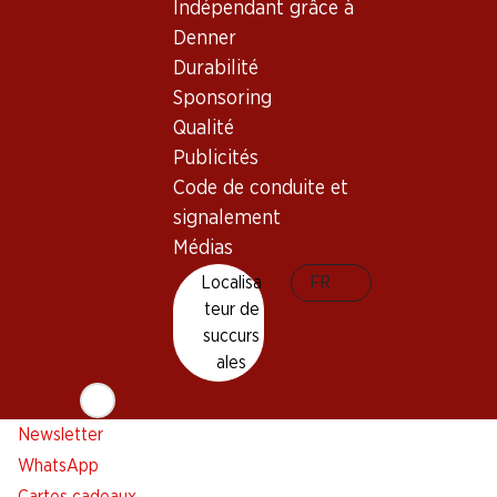
Indépendant grâce à
Newsletter
Denner
Restez au courant grâce à la newsletter Denner. Inscrivez-
Durabilité
vous maintenant!
Sponsoring
Qualité
Adresse e-mail
s’inscrire
Publicités
Code de conduite et
signalement
Services
Succursales
Médias
Aperçu
Localisateur de succursales
Localisa
FR
teur de
Abonner l'Hebdo Denner
Nouveaux sites
succurs
Alarme pour actions
ales
Liste d'achats
Appli Denner
Newsletter
WhatsApp