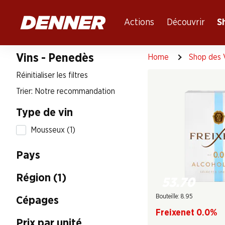
Table Of Content
Aller au contenu principal
Aller à la table des matières
Aller au menu principal
Actions
Découvrir
S
Vins - Penedès
Home
Shop des 
Réinitialiser les filtres
Trier: Notre recommandation
Type de vin
Mousseux (1)
Pays
Région (1)
53.70
Bouteille: 8.95
Cépages
Freixenet 0.0%
Prix par unité