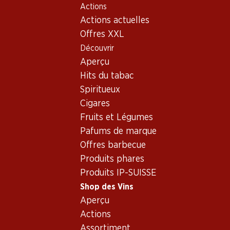
Actions
Table Of Content
Home
Shop des Vins
Assortiment vins
Aller au contenu principal
Aller à la table des matières
Aller au menu principal
Actions actuelles
Vins - Alicante
Offres XXL
Découvrir
Alicante
Aperçu
Hits du tabac
Spiritueux
119.70
Cigares
Bouteille: 19.95
Fruits et Légumes
Solnia Old Vine Monastrell
Alicante DO
Pafums de marque
2021
Offres barbecue
(21)
Produits phares
Produits IP-SUISSE
Shop des Vins
Aperçu
Actions
1 produits
Assortiment