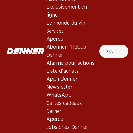
Exclusivement en
ligne
Haut de la page
Le monde du vin
Services
Aperçu
Recherche
Abonner l'Hebdo
Newsletter
Denner
Alarme pour actions
Restez au courant grâce à la newsletter Denner. Inscrivez-
vous maintenant!
Liste d'achats
Appli Denner
Adresse e-mail
s’inscrire
Newsletter
WhatsApp
Cartes cadeaux
Denner
Services
Succursales
Aperçu
Aperçu
Localisateur de succursales
Jobs chez Denner
Abonner l'Hebdo Denner
Nouveaux sites