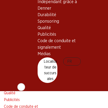
Indépendant grâce à
Alarme pour actions
Denner
Liste d'achats
Durabilité
Appli Denner
Sponsoring
Newsletter
Qualité
WhatsApp
Publicités
Cartes cadeaux
Code de conduite et
signalement
À propos de Denner
Aide et contact
Médias
Aperçu
FAQ
Localisa
FR
Jobs chez Denner
Formulaire de contact
teur de
Indépendant grâce à Denner
Service à la clientèle
succurs
ales
Durabilité
Conditions de livraison
Sponsoring
Qualité
Publicités
Code de conduite et