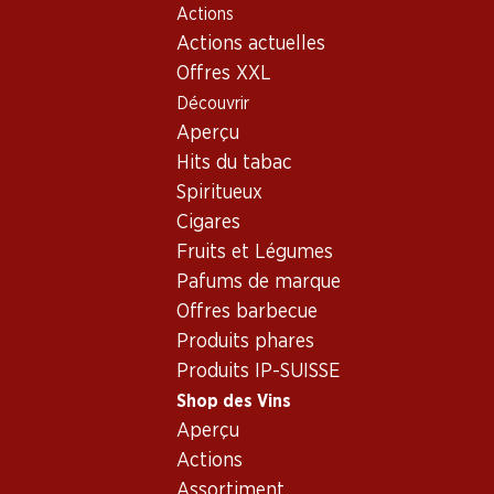
Actions
Table Of Content
Home
Shop des Vins
Assortiment vins
Aller au contenu principal
Aller à la table des matières
Aller au menu principal
Actions actuelles
Merlot, USA
Offres XXL
Découvrir
USA
Merlot
Aperçu
Hits du tabac
Spiritueux
105.–
Cigares
Bouteille: 17.50
Fruits et Légumes
Château Ste
Michelle Merlot
Pafums de marque
Columbia Valley
2022
Offres barbecue
(8)
Produits phares
Produits IP-SUISSE
Shop des Vins
Aperçu
Actions
Assortiment