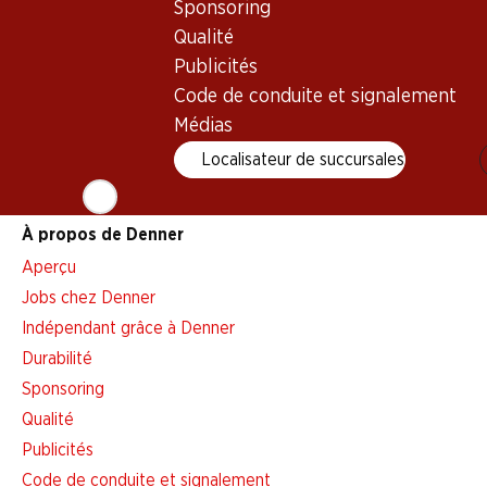
Sponsoring
Alarme pour actions
Qualité
Liste d'achats
Publicités
Appli Denner
Code de conduite et signalement
Newsletter
Médias
WhatsApp
Localisateur de succursales
Cartes cadeaux
À propos de Denner
Aperçu
Jobs chez Denner
Indépendant grâce à Denner
Durabilité
Sponsoring
Qualité
Publicités
Code de conduite et signalement