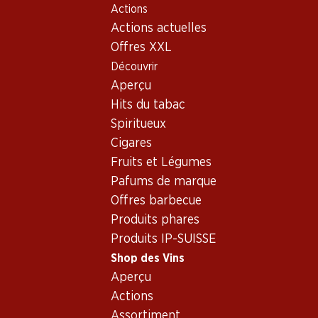
Actions
Table Of Content
Home
Shop des Vins
Assortiment vins
Aller au contenu principal
Aller à la table des matières
Aller au menu principal
Actions actuelles
Suisse
Offres XXL
Découvrir
Suisse
Zürich
Oups, aucun produit trouvé avec les critères définis...
Aperçu
Hits du tabac
Réinitialiser les filtres
Spiritueux
Cigares
Fruits et Légumes
Pafums de marque
Newsletter
Offres barbecue
Produits phares
Restez au courant grâce à la newsletter Denner. Inscrivez-
Produits IP-SUISSE
vous maintenant!
Shop des Vins
Adresse e-mail
Aperçu
s’inscrire
Actions
Assortiment