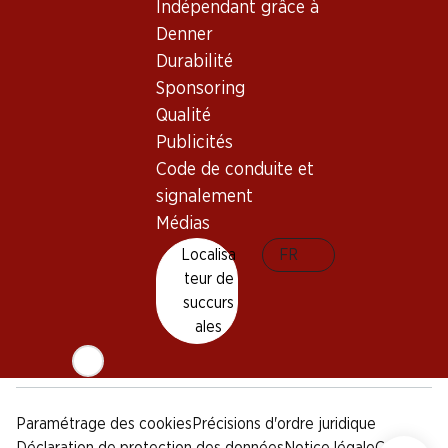
Indépendant grâce à
Sponsoring
Denner
Qualité
Durabilité
Publicités
Sponsoring
Code de conduite et
signalement
Qualité
Publicités
Médias
Code de conduite et
signalement
Appli Denner
Médias
Localisa
FR
teur de
succurs
Médias sociaux
ales
facebook
instagram
youtube
linkedin
tiktok
Paramétrage des cookies
Précisions d'ordre juridique