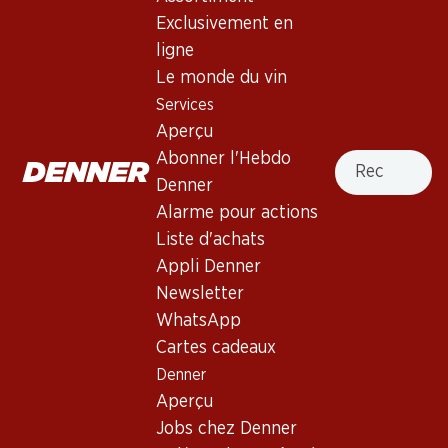
Exclusivement en
Services
Succursales
ligne
Aperçu
Localisateur de succursales
Le monde du vin
Abonner l'Hebdo Denner
Nouveaux sites
Services
Alarme pour actions
Aperçu
Liste d'achats
Recherche
Abonner l'Hebdo
Appli Denner
Denner
Newsletter
Alarme pour actions
WhatsApp
Liste d'achats
Cartes cadeaux
Appli Denner
Newsletter
À propos de Denner
Aide et contact
WhatsApp
Aperçu
Cartes cadeaux
FAQ
Jobs chez Denner
Denner
Formulaire de contact
Aperçu
Indépendant grâce à Denner
Service à la clientèle
Jobs chez Denner
Durabilité
Conditions de livraison