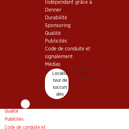
Indépendant grâce à
Alarme pour actions
Denner
Liste d'achats
Durabilité
Appli Denner
Sponsoring
Newsletter
Qualité
WhatsApp
Publicités
Cartes cadeaux
Code de conduite et
signalement
À propos de Denner
Aide et contact
Médias
Aperçu
FAQ
Localisa
FR
Jobs chez Denner
Formulaire de contact
teur de
Indépendant grâce à Denner
Service à la clientèle
succurs
ales
Durabilité
Conditions de livraison
Sponsoring
Qualité
Publicités
Code de conduite et