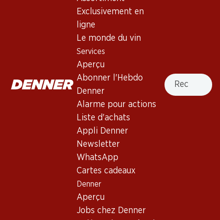
Exclusivement en
ligne
Haut de la page
Le monde du vin
Services
Aperçu
Recherche
Abonner l'Hebdo
Newsletter
Denner
Alarme pour actions
Restez au courant grâce à la newsletter Denner. Inscrivez-
vous maintenant!
Liste d'achats
Appli Denner
Adresse e-mail
s’inscrire
Newsletter
WhatsApp
Cartes cadeaux
Denner
Services
Succursales
Aperçu
Aperçu
Localisateur de succursales
Jobs chez Denner
Abonner l'Hebdo Denner
Nouveaux sites