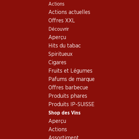
Actions
Table Of Content
Home
Shop des Vins
Assortiment vins
Aller au contenu principal
Aller à la table des matières
Aller au menu principal
Actions actuelles
Heida, Suisse
Offres XXL
Découvrir
Suisse
Heida
Aperçu
Hits du tabac
25%
Spiritueux
49.20
au lieu de 65.70
99.–
Cigares
Bouteille: 8.20 au lieu de 10.95
Bouteille: 16.50
Fruits et Légumes
Carmelin Heida du Valais
Château La Tour Goubing
AOC
Heida Fleur de Clos AOC
Pafums de marque
Valais
2025
2024
Offres barbecue
(224)
Produits phares
Produits IP-SUISSE
Shop des Vins
Aperçu
Actions
2 produits
Assortiment