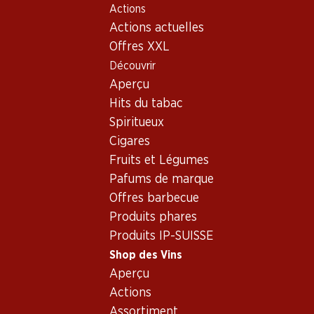
Actions
Table Of Content
Home
Shop des Vins
Assortiment vins
Aller au contenu principal
Aller à la table des matières
Aller au menu principal
Actions actuelles
Portugal - Lisbonne
Offres XXL
Découvrir
Portugal
Lisbonne
Aperçu
Hits du tabac
Spiritueux
21.60
Cigares
Bouteille: 3.60
Fruits et Légumes
Caravela Vinho Regional
Lisboa
Pafums de marque
2025
Offres barbecue
(18)
Produits phares
Produits IP-SUISSE
Shop des Vins
Aperçu
Actions
1 produits
Assortiment