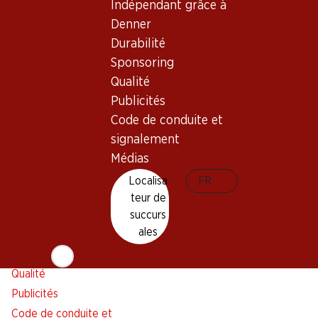
Indépendant grâce à
Alarme pour actions
Denner
Liste d'achats
Durabilité
Appli Denner
Sponsoring
Newsletter
Qualité
WhatsApp
Publicités
Cartes cadeaux
Code de conduite et
signalement
À propos de Denner
Aide et contact
Médias
Aperçu
FAQ
Localisa
FR
Jobs chez Denner
Formulaire de contact
teur de
Indépendant grâce à Denner
Service à la clientèle
succurs
ales
Durabilité
Conditions de livraison
Sponsoring
Qualité
Publicités
Code de conduite et