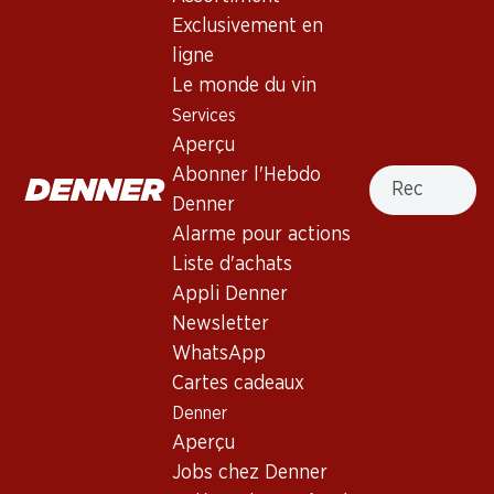
Exclusivement en
ligne
Haut de la page
Le monde du vin
Services
Aperçu
Recherche
Abonner l'Hebdo
Newsletter
Denner
Alarme pour actions
Restez au courant grâce à la newsletter Denner. Inscrivez-
vous maintenant!
Liste d'achats
Appli Denner
Adresse e-mail
s’inscrire
Newsletter
WhatsApp
Cartes cadeaux
Denner
Services
Succursales
Aperçu
Aperçu
Localisateur de succursales
Jobs chez Denner
Abonner l'Hebdo Denner
Nouveaux sites