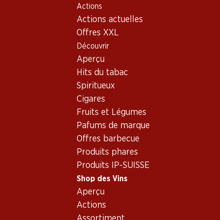
Actions
Table Of Content
Home
Shop des Vins
Assortiment vins
Aller au contenu principal
Aller à la table des matières
Aller au menu principal
Actions actuelles
Touriga Nacional, Portugal
Offres XXL
Découvrir
Portugal
Touriga Nacional
Aperçu
Hits du tabac
Spiritueux
59.70
21.60
Cigares
Bouteille: 9.95
Bouteille: 3.60
Fruits et Légumes
Vinha do Cais da Ribeira
Caravela Vinho Regional
Reserva Douro DOC
Lisboa
Pafums de marque
2022
2025
Offres barbecue
(20)
(18)
Produits phares
Produits IP-SUISSE
Shop des Vins
Aperçu
Actions
2 produits
Assortiment