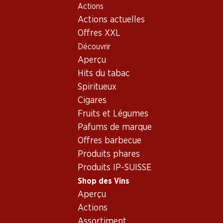
Actions
Table Of Content
Home
Shop des Vins
Assortiment vins
Aller au contenu principal
Aller à la table des matières
Aller au menu principal
Actions actuelles
Pinot Bianco, Italie
Offres XXL
Découvrir
Italie
Pinot Bianco
Aperçu
Exclusivité web !
Exclusivité web !
Hits du tabac
Spiritueux
209.40
173.70
Cigares
Bouteille: 34.90
Bouteille: 28.95
Fruits et Légumes
Cà del Bosco Cuvée
Bellavista Franciacorta
Prestige Extra Brut
Assemblage
Pafums de marque
Franciacorta DOCG
(3)
Offres barbecue
Produits phares
Produits IP-SUISSE
Shop des Vins
Aperçu
Actions
Exclusivité web !
Assortiment