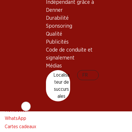
Indépendant grâce à
Denner
Restez au courant grâce à la newsletter Denner. Inscrivez-
vous maintenant!
Durabilité
Sponsoring
Adresse e-mail
s’inscrire
Qualité
Publicités
Code de conduite et
signalement
Services
Succursales
Médias
Aperçu
Localisateur de succursales
Localisa
FR
Abonner l'Hebdo Denner
Nouveaux sites
teur de
Alarme pour actions
succurs
Liste d'achats
ales
Appli Denner
Newsletter
WhatsApp
Cartes cadeaux