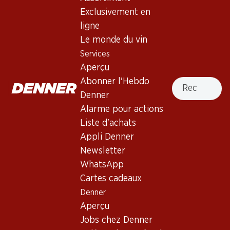
Exclusivement en
209.70
ligne
Bouteille: 34.95
Terlan Pinot Bianco
Le monde du vin
Vorberg Alto Adige Riserva
Services
DOC
2023
Aperçu
Recherche
Abonner l'Hebdo
Denner
Alarme pour actions
Liste d'achats
3 produits
Appli Denner
Newsletter
WhatsApp
Haut de la page
Cartes cadeaux
Denner
Aperçu
Jobs chez Denner
Newsletter