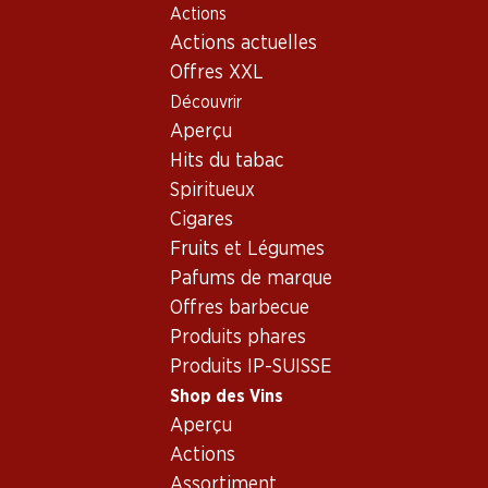
Actions
Table Of Content
Home
Shop des Vins
Assortiment vins
Aller au contenu principal
Aller à la table des matières
Aller au menu principal
Actions actuelles
Grillo, Italie
Offres XXL
Découvrir
Italie
Grillo
Aperçu
Hits du tabac
Spiritueux
41.70
Cigares
Bouteille: 6.95
Fruits et Légumes
Barone Montalto Grillo
Sicilia DOC
Pafums de marque
2025
Offres barbecue
(30)
Produits phares
Produits IP-SUISSE
Shop des Vins
Aperçu
Actions
1 produits
Assortiment