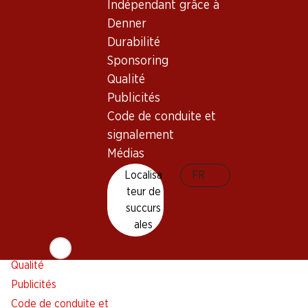
Indépendant grâce à
Alarme pour actions
Denner
Liste d'achats
Durabilité
Appli Denner
Sponsoring
Newsletter
Qualité
WhatsApp
Publicités
Cartes cadeaux
Code de conduite et
signalement
À propos de Denner
Aide et contact
Médias
Aperçu
FAQ
Localisa
FR
Jobs chez Denner
Formulaire de contact
teur de
Indépendant grâce à Denner
Service à la clientèle
succurs
ales
Durabilité
Conditions de livraison
Sponsoring
Qualité
Publicités
Code de conduite et