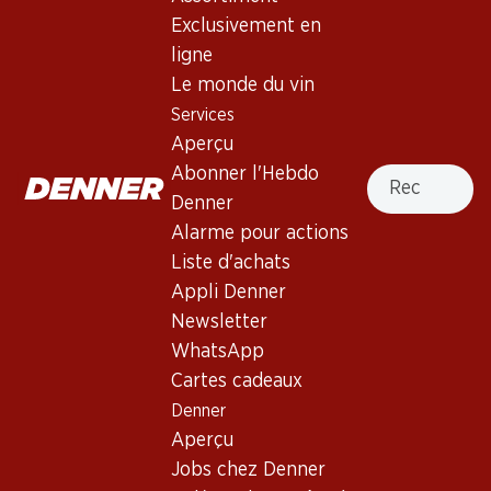
Exclusivement en
ligne
Haut de la page
Le monde du vin
Services
Aperçu
Recherche
Abonner l'Hebdo
Newsletter
Denner
Alarme pour actions
Restez au courant grâce à la newsletter Denner. Inscrivez-
vous maintenant!
Liste d'achats
Appli Denner
Adresse e-mail
s’inscrire
Newsletter
WhatsApp
Cartes cadeaux
Denner
Services
Succursales
Aperçu
Aperçu
Localisateur de succursales
Jobs chez Denner
Abonner l'Hebdo Denner
Nouveaux sites