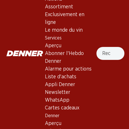
Assortiment
Exclusivement en
23.70
59.70
Bouteille: 3.95
Bouteille: 9.95
ligne
Loggia del Conte Chianti
Privilegio Vino Nobile di
Le monde du vin
DOCG
Montepulciano DOCG
2024
Services
2021
(62)
(69)
Aperçu
Recherche
Abonner l'Hebdo
Denner
Alarme pour actions
Liste d'achats
Appli Denner
Newsletter
WhatsApp
79.50
Cartes cadeaux
Bouteille: 13.25
Denner
Carpineto Chianti Classico
DOCG
Aperçu
2023