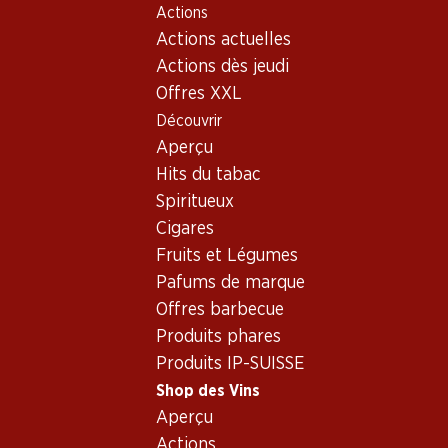
Actions
Table Of Content
Home
Shop des Vins
Assortiment vins
Aller au contenu principal
Aller à la table des matières
Aller au menu principal
Actions actuelles
Canaiolo, Italie
Actions dès jeudi
Offres XXL
Italie
Canaiolo
Découvrir
Aperçu
Hits du tabac
85.50
107.70
Spiritueux
Bouteille: 14.25
Bouteille: 17.95
Cigares
Carpineto Chianti Classico
Carpineto Vino Nobile di
Riserva DOCG
Montepulciano DOCG
Fruits et Légumes
Riserva
2020
2020
Pafums de marque
(296)
(292)
Offres barbecue
Produits phares
Produits IP-SUISSE
Shop des Vins
Aperçu
Actions