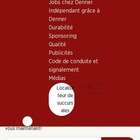
Jobs chez Denner
(86)
Indépendant grâce à
Denner
Durabilité
Sponsoring
Qualité
5 produits
Publicités
Code de conduite et
signalement
Haut de la page
Médias
Localisa
FR
teur de
succurs
Newsletter
ales
Restez au courant grâce à la newsletter Denner. Inscrivez-
vous maintenant!