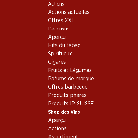
Actions
Table Of Content
Home
Shop des Vins
Assortiment vins
Aller au contenu principal
Aller à la table des matières
Aller au menu principal
Actions actuelles
Chardonnay, Espagne
Offres XXL
Découvrir
Espagne
Chardonnay
Aperçu
Hits du tabac
Spiritueux
58.50
78.–
Cigares
Bouteille: 9.75
Bouteille: 3.25
Fruits et Légumes
Freixenet Carta Medium Dry
Freixenet Carta Medium Dry
(16)
Pafums de marque
Offres barbecue
Produits phares
Produits IP-SUISSE
Shop des Vins
Aperçu
2 produits
Actions
Assortiment