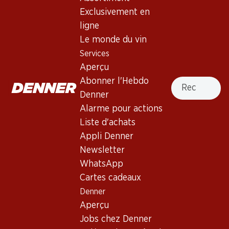
Haut de la page
Exclusivement en
ligne
Le monde du vin
Services
Aperçu
Newsletter
Recherche
Abonner l'Hebdo
Restez au courant grâce à la newsletter Denner. Inscrivez-
Denner
vous maintenant!
Alarme pour actions
Liste d'achats
Adresse e-mail
s’inscrire
Appli Denner
Newsletter
WhatsApp
Cartes cadeaux
Services
Succursales
Denner
Aperçu
Localisateur de succursales
Aperçu
Abonner l'Hebdo Denner
Nouveaux sites
Jobs chez Denner
Alarme pour actions