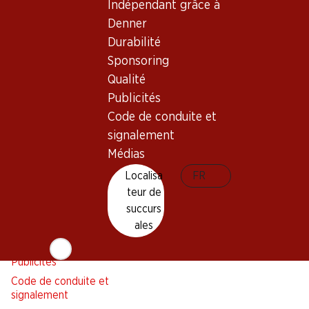
Indépendant grâce à
Liste d'achats
Denner
Appli Denner
Durabilité
Newsletter
Sponsoring
WhatsApp
Qualité
Cartes cadeaux
Publicités
Code de conduite et
À propos de Denner
Aide et contact
signalement
Aperçu
FAQ
Médias
Jobs chez Denner
Formulaire de contact
Localisa
FR
Indépendant grâce à Denner
Service à la clientèle
teur de
Durabilité
Conditions de livraison
succurs
Sponsoring
ales
Qualité
Publicités
Code de conduite et
signalement