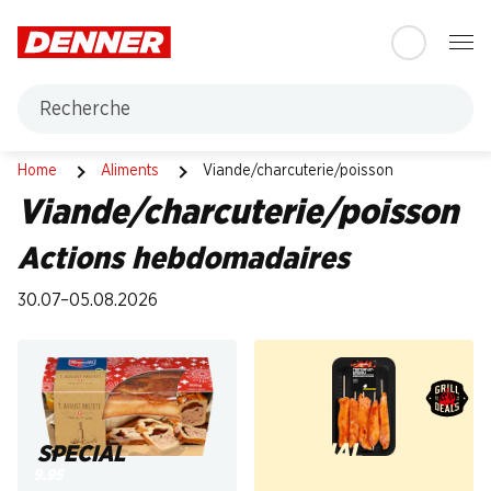
Table Of Content
Aller au contenu principal
Aller à la table des matières
Aller au menu principal
Recherche
Viande/charcuterie/poisson
Home
Aliments
Viande/charcuterie/poisson
Viande/charcuterie/poisson
Actions hebdomadaires
30.07–05.08.2026
SPECIAL
SPECIAL
8.50
9.95