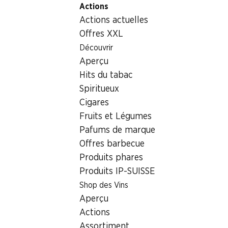
Actions
Table Of Content
Home
Aliments
Chocolat/sucreries
Aller au contenu principal
Aller à la table des matières
Aller au menu principal
Actions actuelles
Tablette de chocolat Frigor Lait Cailler
Offres XXL
Découvrir
Aperçu
Hits du tabac
Spiritueux
Cigares
Tablette de chocolat Frigor Lait
Fruits et Légumes
Pafums de marque
Cailler
Offres barbecue
5 x 100 g
Produits phares
Produits IP-SUISSE
14.95
Shop des Vins
Aperçu
Actions
Assortiment