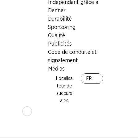
Indépendant grâce à
Denner
Durabilité
Sponsoring
Qualité
Publicités
Code de conduite et
33%
signalement
9.60
au lieu de 14.40
Médias
Tablette de chocolat Noir
Excellence Lindt
Localisa
FR
à la pointe de Fleur de Sel, 3 x 100
teur de
g
succurs
ales