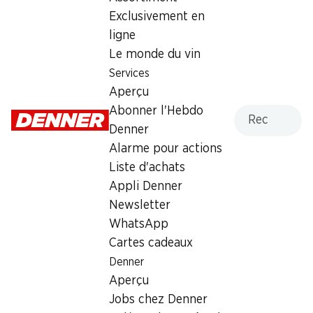
Exclusivement en
ligne
Labels et distinctions
Le monde du vin
Numéro d'article
1021257
Services
Aperçu
Recherche
Abonner l'Hebdo
Les clients ont également
Denner
acheté
Alarme pour actions
Liste d'achats
Appli Denner
Newsletter
WhatsApp
32%
Cartes cadeaux
33%
9.95
11.90
Denner
au lieu de 14.75
au lieu de 17.85
Petit Beurre Chocolat au
Tablette de chocolat Blanc
Aperçu
lait
Les Grandes Lindt
Jobs chez Denner
5 x 150 g
32% Amandes, 3 x 150 g