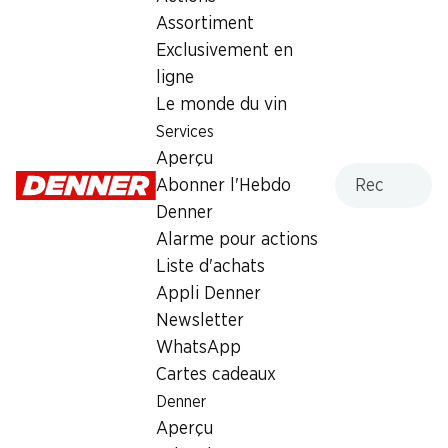
Assortiment
Labels et distinctions
Exclusivement en
Numéro d'article
1022429
ligne
Le monde du vin
Services
Les clients ont également
Aperçu
Recherche
acheté
Abonner l'Hebdo
Denner
Alarme pour actions
Liste d'achats
Appli Denner
Newsletter
30%
32%
WhatsApp
2.60
9.95
au lieu de 3.75
au lieu de 14.75
Croissants au cacao
Cartes cadeaux
Petit Beurre Chocolat au
Gusparo
lait
Denner
10 pièces, 450 g
5 x 150 g
Aperçu