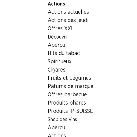
Actions
Table Of Content
Home
Aliments
Chocolat/sucreries
Aller au contenu principal
Aller à la table des matières
Aller au menu principal
Actions actuelles
Tablette de chocolat au lait des Alpes suisses Cailler
Actions dès jeudi
Offres XXL
Découvrir
Aperçu
Hits du tabac
Spiritueux
Tablette de chocolat au lait des
Cigares
Alpes suisses Cailler
Fruits et Légumes
300 g
Pafums de marque
Offres barbecue
8.95
Produits phares
Produits IP-SUISSE
Shop des Vins
Aperçu
Actions