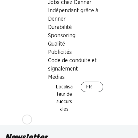
Jobs chez Denner
Indépendant grâce à
Denner
Durabilité
Sponsoring
Qualité
33%
Publicités
11.90
au lieu de 17.85
Code de conduite et
Tablette de chocolat Blanc
signalement
Les Grandes Lindt
32% Amandes, 3 x 150 g
Médias
Localisa
FR
teur de
succurs
ales
Newsletter