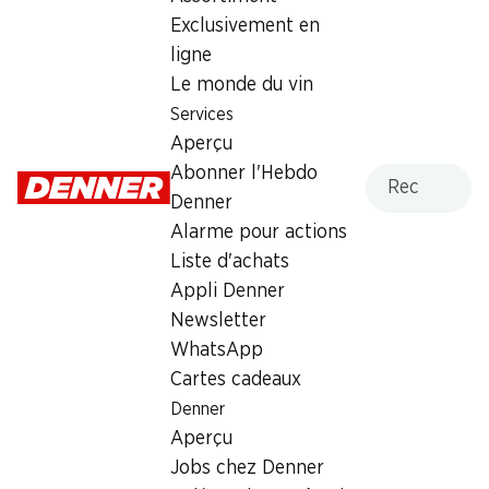
Exclusivement en
Labels et distinctions
ligne
Numéro d'article
1022428
Le monde du vin
Services
Aperçu
Les clients ont également
Recherche
Abonner l'Hebdo
acheté
Denner
Alarme pour actions
Liste d'achats
Appli Denner
Newsletter
WhatsApp
30%
32%
Cartes cadeaux
2.60
9.95
au lieu de 3.75
au lieu de 14.75
Croissants au cacao
Petit Beurre Chocolat au
Denner
Gusparo
lait
Aperçu
10 pièces, 450 g
5 x 150 g
Jobs chez Denner