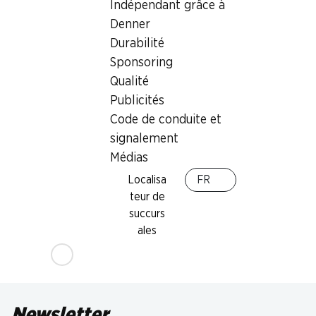
Indépendant grâce à
Denner
Durabilité
Sponsoring
Qualité
Publicités
33%
Code de conduite et
11.90
au lieu de 17.85
signalement
Tablette de chocolat Blanc
Médias
Les Grandes Lindt
32% Amandes, 3 x 150 g
Localisa
FR
teur de
succurs
ales
Newsletter