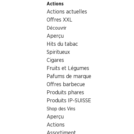
Actions
Table Of Content
Home
Aliments
Chocolat/sucreries
Aller au contenu principal
Aller à la table des matières
Aller au menu principal
Actions actuelles
Tablette de chocolat au lait aux noisettes entières Cailler
Offres XXL
Découvrir
Aperçu
Hits du tabac
Spiritueux
Cigares
Tablette de chocolat au lait aux
Fruits et Légumes
noisettes entières Cailler
Pafums de marque
300 g
Offres barbecue
Produits phares
8.95
Produits IP-SUISSE
Shop des Vins
Aperçu
Actions
Assortiment