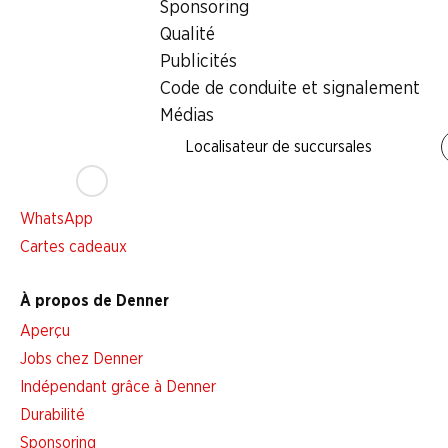
Sponsoring
Services
Qualité
Aperçu
Publicités
Abonner l'Hebdo Denner
Code de conduite et signalement
Alarme pour actions
Médias
Liste d'achats
Localisateur de succursales
Appli Denner
Newsletter
WhatsApp
Cartes cadeaux
À propos de Denner
Aperçu
Jobs chez Denner
Indépendant grâce à Denner
Durabilité
Sponsoring