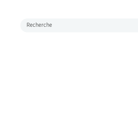
lle
concurrentielle
Recherche
7 produits
Haut de la page
s maintenant!