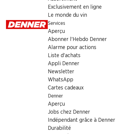
concurrentie
Exclusivement en ligne
Le monde du vin
Services
Aperçu
Abonner l'Hebdo Denner
Alarme pour actions
Liste d'achats
Appli Denner
Newsletter
WhatsApp
Newsletter
Cartes cadeaux
Denner
Restez au courant grâce à la newsletter Denner. Inscrivez-vou
Aperçu
Adresse e-mail
Jobs chez Denner
Indépendant grâce à Denner
Durabilité