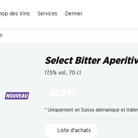
hop des Vins
Services
Denner
vo
Select Bitter Aperiti
17,5% vol., 70 cl
12.95
*
*
Uniquement en Suisse alémanique et italie
Liste d'achats