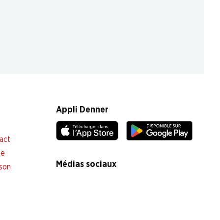
Appli Denner
act
le
Médias sociaux
ison
facebook
instagram
youtube
linkedin
tiktok