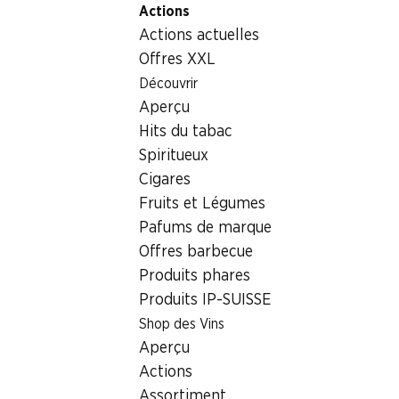
Actions
Table Of Content
Home
Aliments
Pain/pâtisserie
Aller au contenu principal
Aller à la table des matières
Aller au menu principal
Actions actuelles
Salée au sucre avec farine IP-SUISSE
Offres XXL
Découvrir
Aperçu
Hits du tabac
Spiritueux
Cigares
Fruits et Légumes
Pafums de marque
Offres barbecue
Produits phares
Produits IP-SUISSE
Salée au sucre avec farine IP-
Shop des Vins
SUISSE
Aperçu
Actions
100 g
Assortiment