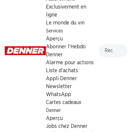
Exclusivement en
2.–
*
ligne
Le monde du vin
*
Uniquement en Suisse romande
Services
Aperçu
Recherche
Abonner l'Hebdo
Denner
Alarme pour actions
Labels et distinctions
Liste d'achats
Numéro d'article
1002190
Appli Denner
Newsletter
WhatsApp
Les clients ont également
Cartes cadeaux
acheté
Denner
Aperçu
Jobs chez Denner