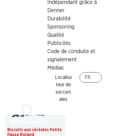
Indépendant grâce à
Denner
Durabilité
35%
30%
dès 2 pièces
Sponsoring
–.45
au lieu de –.70
*
1.60
au lieu de 2.30
Qualité
Ballon avec farine IP-SUISSE
Pain du soir IP-SUISSE
80 g
Publicités
300 g
Code de conduite et
signalement
Médias
* Non cumulable avec d’autres
bons et rabais spéciaux.
Localisa
FR
teur de
succurs
ales
34%
10.95
au lieu de 16.80
*
Biscuits aux céréales Petite
Pause Roland