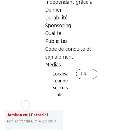
Indépendant grâce à
SPECIAL
SPECIAL
Denner
6.90
*
2.29
Durabilité
Saucisses au fromage
Brochettes pour le gril BBQ
Felder
Denner
Sponsoring
4 x 130 g
marinées, porc, Suisse, 2 x env. 100
Qualité
g, les 100 g
Publicités
Code de conduite et
signalement
* Uniquement en Suisse
alémanique et italienne
Médias
Localisa
FR
teur de
succurs
ales
29%
6.95
au lieu de 9.90
Jambon cuit Ferrarini
Porc, en tranches, Italie, 2 x 100 g