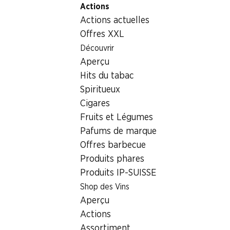
Actions
Table Of Content
Home
Aliments
Viande/charcuterie/poisson
Aller au contenu principal
Aller à la table des matières
Aller au menu principal
Actions actuelles
Lardons IP-SUISSE
Offres XXL
Découvrir
Aperçu
Hits du tabac
Spiritueux
Cigares
Fruits et Légumes
Pafums de marque
Offres barbecue
Produits phares
Produits IP-SUISSE
Shop des Vins
Lardons IP-SUISSE
Aperçu
Actions
2 x 80 g
Assortiment