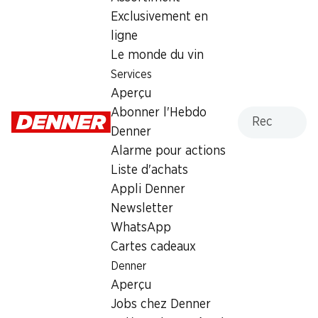
Exclusivement en
4.40
ligne
Le monde du vin
Services
Aperçu
Recherche
Abonner l'Hebdo
Labels et distinctions
Denner
Numéro d'article
1002921
Alarme pour actions
Liste d'achats
Appli Denner
Les clients ont également
Newsletter
WhatsApp
acheté
Cartes cadeaux
Denner
Aperçu
Jobs chez Denner