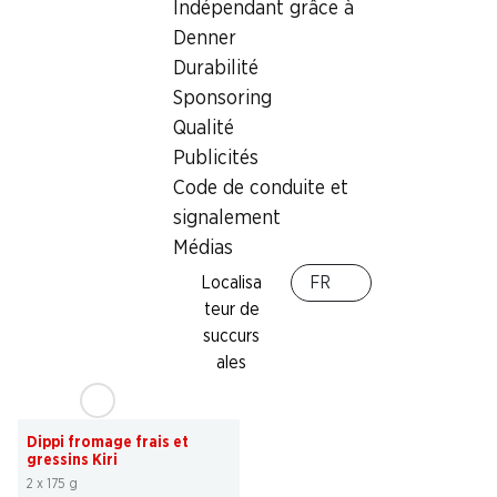
Indépendant grâce à
SPECIAL
35%
Denner
1.99
*
5.95
au lieu de 9.20
Durabilité
Fromage Mutschli Cremo
Fromage à tartiner Kiri
Sponsoring
à pâte mi-dure, de Sierre, env. 375
24 portions, 432 g
g, les 100 g
Qualité
Publicités
Code de conduite et
signalement
* Uniquement en Suisse
alémanique et italienne
Médias
Localisa
FR
teur de
succurs
ales
34%
5.95
au lieu de 9.10
Dippi fromage frais et
gressins Kiri
2 x 175 g