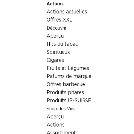
Actions
Table Of Content
Home
Aliments
Lait/fromage/œufs
Aller au contenu principal
Aller à la table des matières
Aller au menu principal
Actions actuelles
Boule de Mozzarella IP-SUISSE
Offres XXL
Découvrir
Aperçu
Hits du tabac
Spiritueux
Cigares
Fruits et Légumes
Pafums de marque
Offres barbecue
Produits phares
Produits IP-SUISSE
Shop des Vins
Boule de Mozzarella IP-SUISSE
Aperçu
Actions
au lait des prés, 3 x 150 g
Assortiment