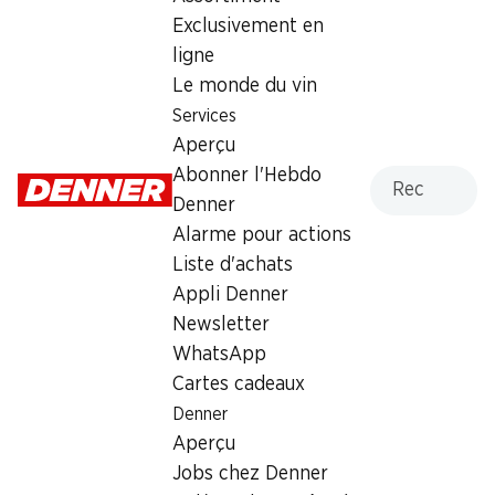
Exclusivement en
3.95
ligne
Le monde du vin
Services
Aperçu
Recherche
Abonner l'Hebdo
Labels et distinctions
Denner
Numéro d'article
1003603
Alarme pour actions
Liste d'achats
Appli Denner
Les clients ont également
Newsletter
WhatsApp
acheté
Cartes cadeaux
Denner
Aperçu
Jobs chez Denner