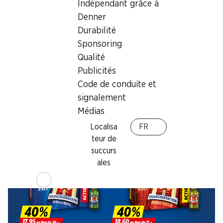
Indépendant grâce à
Denner
40%
40%
Durabilité
17.95
18.60
au lieu de 30.–
au lieu de 31.–
Sponsoring
Bière Original
Bière Braufrisch
Qualité
Feldschlösschen
Feldschlösschen
Publicités
24 x 33 cl
24 x 33 cl
Code de conduite et
signalement
Médias
Localisa
FR
teur de
succurs
ales