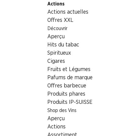
Actions
Table Of Content
Home
Boissons
Bières
Aller au contenu principal
Aller à la table des matières
Aller au menu principal
Actions actuelles
Bières
Offres XXL
Sensations du week-end
Découvrir
Bières
Aperçu
06.08–09.08.2026
Hits du tabac
Spiritueux
Cigares
Fruits et Légumes
Pafums de marque
40%
Offres barbecue
31.50
au lieu de 52.80
Produits phares
Birra Moretti
Produits IP-SUISSE
24 x 50 cl
Shop des Vins
Aperçu
Actions
Assortiment