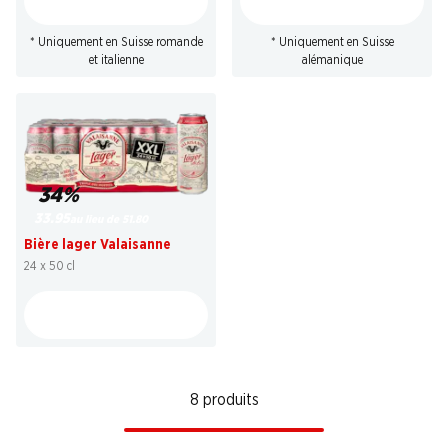
* Uniquement en Suisse romande
* Uniquement en Suisse
et italienne
alémanique
34%
33.95
au lieu de 51.80
Bière lager Valaisanne
24 x 50 cl
8 produits