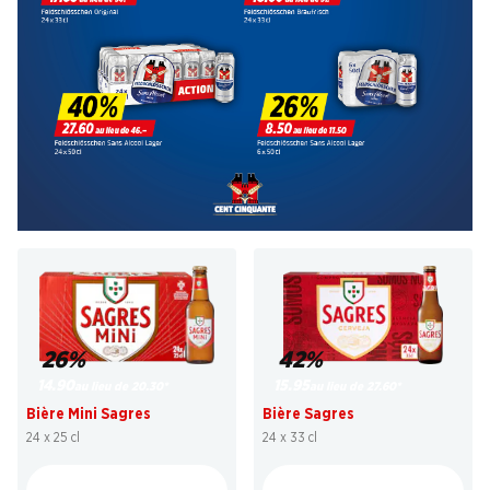
26%
42%
14.90
15.95
au lieu de 20.30
*
au lieu de 27.60
*
Bière Mini Sagres
Bière Sagres
24 x 25 cl
24 x 33 cl