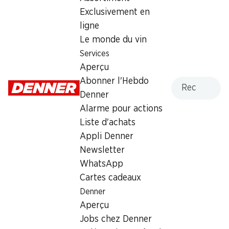
Exclusivement en
Actions hebdomadaires
ligne
Le monde du vin
06.08–12.08.2026
Services
Aperçu
Recherche
Abonner l'Hebdo
Denner
Alarme pour actions
40%
26%
Liste d'achats
27.60
8.50
au lieu de 46.–
au lieu de 11.50
Appli Denner
Bière Sans Alcool lager
Bière Sans alcool
Feldschlösschen
Feldschlösschen
Newsletter
24 x 50 cl
6 x 50 cl
WhatsApp
Cartes cadeaux
Denner
Aperçu
Jobs chez Denner