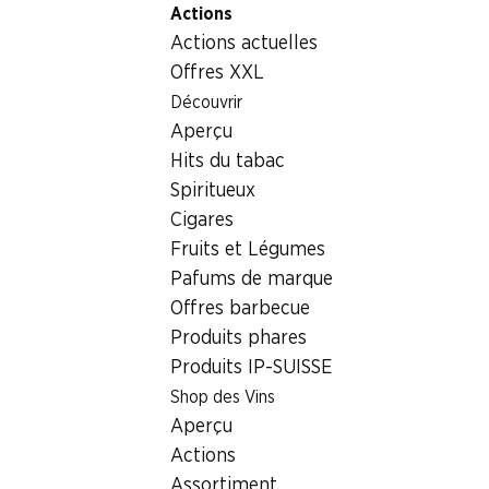
Actions
Table Of Content
Home
Aliments
Surgelés
Aller au contenu principal
Aller à la table des matières
Aller au menu principal
Actions actuelles
Épinards en branche IP-SUISSE
Offres XXL
Découvrir
Aperçu
Hits du tabac
Spiritueux
Cigares
Fruits et Légumes
Pafums de marque
Offres barbecue
Produits phares
Produits IP-SUISSE
Shop des Vins
Épinards en branche IP-SUISSE
Aperçu
Actions
non assaisonné, 600 g
Assortiment