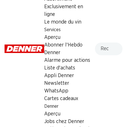
Exclusivement en
2.40
ligne
Le monde du vin
Services
Aperçu
Recherche
Abonner l'Hebdo
Labels et distinctions
Denner
Numéro d'article
1101698
Alarme pour actions
Liste d'achats
Appli Denner
Les clients ont également
Newsletter
WhatsApp
acheté
Cartes cadeaux
Denner
Aperçu
Jobs chez Denner