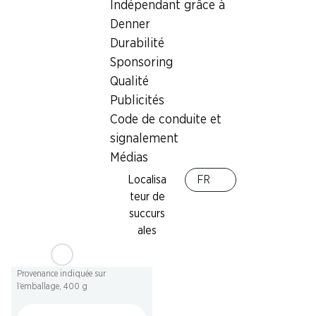
Indépendant grâce à
30%
SPECIAL
Denner
6.20
au lieu de 8.95
3.25
Durabilité
Filets de pangasius
Frites ondulées Denner
Premium Silverstar
Sponsoring
à l’huile de tournesol, 750 g
Vietnam, 900 g
Qualité
Publicités
Code de conduite et
signalement
Médias
Localisa
FR
teur de
SPECIAL
succurs
5.55
ales
Vossko Chicken Nuggets
Dino & Friends
Provenance indiquée sur
l’emballage, 400 g