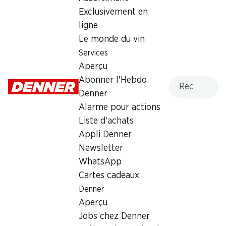
1.60
Exclusivement en
ligne
Le monde du vin
Services
Aperçu
Recherche
Abonner l'Hebdo
Numéro d'article
1006266
Denner
Alarme pour actions
Liste d'achats
Les clients ont également
Appli Denner
acheté
Newsletter
WhatsApp
Cartes cadeaux
Denner
Aperçu
28%
36%
Jobs chez Denner
1.79
au lieu de 2.50
2.50
au lieu de 3.95