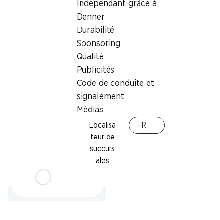
Indépendant grâce à
Nectarines
Raisins blancs
Denner
Provenance indiquée sur
Italie, le kg
Durabilité
l’emballage, 1 kg
Sponsoring
Qualité
Publicités
Code de conduite et
signalement
Médias
Localisa
FR
21%
teur de
1.45
au lieu de 1.85
succurs
Salade Batavia
ales
la pièce