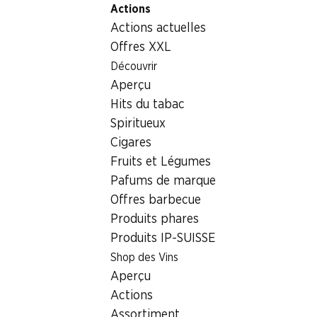
Actions
Table Of Content
Home
Aliments
Fruits et légumes
Poivrons Kapija
Aller au contenu principal
Aller à la table des matières
Aller au menu principal
Actions actuelles
Offres XXL
Découvrir
Aperçu
Hits du tabac
Spiritueux
Cigares
Fruits et Légumes
Pafums de marque
Offres barbecue
Produits phares
Produits IP-SUISSE
Poivrons Kapija
Shop des Vins
Aperçu
500 g
Actions
Assortiment