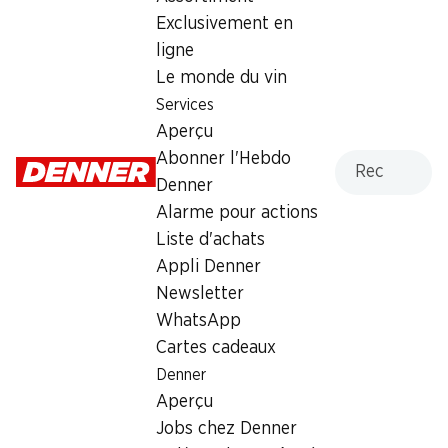
Exclusivement en
4.40
ligne
Le monde du vin
Services
Aperçu
Recherche
Abonner l'Hebdo
Labels et distinctions
Denner
Numéro d'article
1002921
Alarme pour actions
Liste d'achats
Appli Denner
Les clients ont également
Newsletter
WhatsApp
acheté
Cartes cadeaux
Denner
Aperçu
Jobs chez Denner