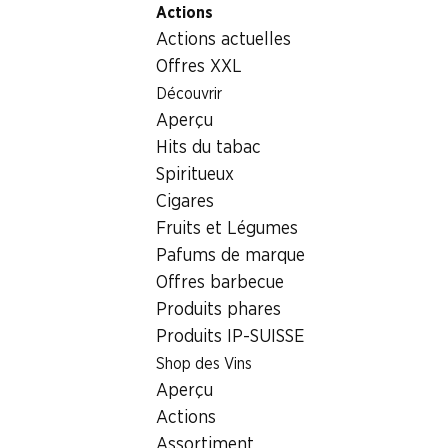
Actions
Table Of Content
Home
Aliments
Viande/charcuterie/poisson
Aller au contenu principal
Aller à la table des matières
Aller au menu principal
Actions actuelles
Lardons IP-SUISSE
Offres XXL
Découvrir
Aperçu
Hits du tabac
Spiritueux
Cigares
Fruits et Légumes
Pafums de marque
Offres barbecue
Produits phares
Produits IP-SUISSE
Shop des Vins
Lardons IP-SUISSE
Aperçu
Actions
2 x 80 g
Assortiment