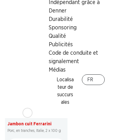
Indépendant grâce à
SPECIAL
SPECIAL
Denner
6.90
*
2.29
Durabilité
Saucisses au fromage
Brochettes pour le gril BBQ
Felder
Denner
Sponsoring
4 x 130 g
marinées, porc, Suisse, 2 x env. 100
Qualité
g, les 100 g
Publicités
Code de conduite et
signalement
* Uniquement en Suisse
alémanique et italienne
Médias
Localisa
FR
teur de
succurs
ales
29%
6.95
au lieu de 9.90
Jambon cuit Ferrarini
Porc, en tranches, Italie, 2 x 100 g