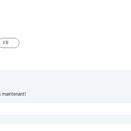
El
horizo,
anches,
FR
s maintenant!