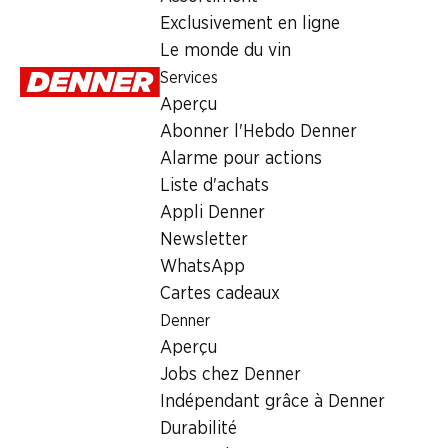
3.25
Exclusivement en ligne
Le monde du vin
Services
Aperçu
Abonner l'Hebdo Denner
Alarme pour actions
Labels et distinctions
Liste d'achats
Numéro d'article
1002984
Appli Denner
Newsletter
WhatsApp
Les clients ont également acheté
Cartes cadeaux
Denner
Aperçu
Jobs chez Denner
Indépendant grâce à Denner
½ PRIX
SPECIAL
SPECIAL
Durabilité
4.95
au lieu de
4.80
5.95