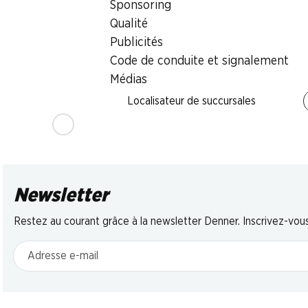
Sponsoring
Tapas mixtes 
Steaks d’autruche
Saucisse à l’ail
Pozo
Denner
Qualité
coupée, 200 g
Jamón Serrano, C
Hongrie, 2 x env. 125 g,
Publicités
Salchichón, en tr
les 100 g
Code de conduite et signalement
Espagne, 120 g
Médias
Localisateur de succursales
Newsletter
Restez au courant grâce à la newsletter Denner. Inscrivez-vou
Adresse e-mail