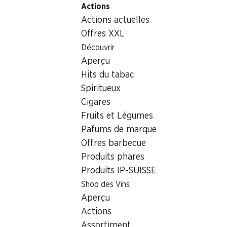
Actions
Table Of Content
Home
Aliments
Viande/charcuterie/poisson
Lard à 
Aller au contenu principal
Aller à la table des matières
Aller au menu principal
Actions actuelles
Offres XXL
Découvrir
Aperçu
Hits du tabac
Spiritueux
Cigares
Fruits et Légumes
Pafums de marque
Offres barbecue
Produits phares
Produits IP-SUISSE
Lard à griller IP-SUISSE
Shop des Vins
Aperçu
en tranches, 140 g
Actions
Assortiment