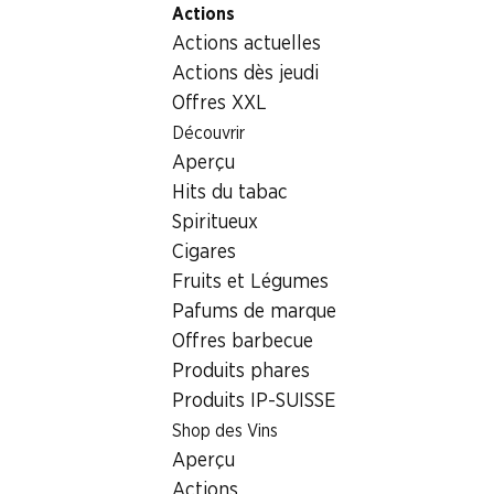
Actions
Table Of Content
Home
Aliments
Chocolat/sucreries
Aller au contenu principal
Aller à la table des matières
Aller au menu principal
Actions actuelles
Lapin Harry Kinder Ferrero
Actions dès jeudi
Offres XXL
Découvrir
Aperçu
Hits du tabac
Spiritueux
Cigares
Fruits et Légumes
Pafums de marque
Offres barbecue
Produits phares
Produits IP-SUISSE
Lapin Harry Kinder Ferrero
Shop des Vins
Aperçu
110 g
Actions