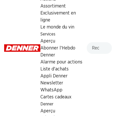
Assortiment
3.95
Exclusivement en
ligne
Le monde du vin
Services
Aperçu
Recherche
Numéro d'article
1021242
Abonner l'Hebdo
Denner
Alarme pour actions
Les clients ont également
Liste d'achats
Appli Denner
acheté
Newsletter
WhatsApp
Cartes cadeaux
Denner
Aperçu
30%
SPECIAL