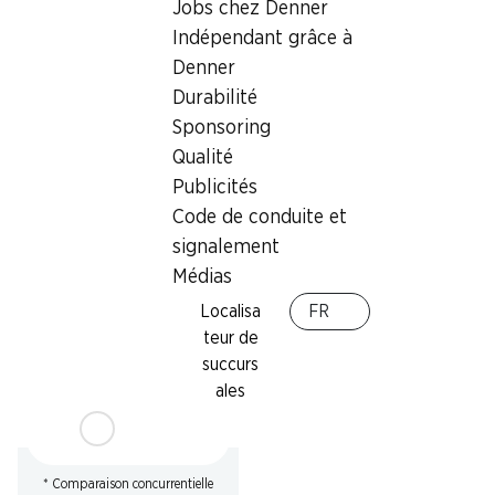
Jobs chez Denner
2.60
au lieu de 3.75
3.45
Indépendant grâce à
Croissants au cacao
Pan Goccioli Mulino Bianco
Gusparo
Denner
336 g
10 pièces, 450 g
Durabilité
Sponsoring
Qualité
Publicités
Code de conduite et
signalement
Médias
29%
Localisa
FR
3.45
au lieu de 4.90
*
teur de
Plum Cake Mulino Bianco
succurs
330 g
ales
* Comparaison concurrentielle