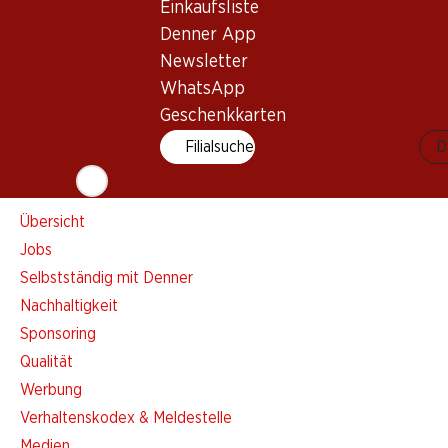
Einkaufsliste
Einkaufsliste
Denner App
Denner App
Newsletter
Newsletter
WhatsApp
WhatsApp
Geschenkkarten
Geschenkkarten
Filialsuche
D
Über uns
Übersicht
Jobs
Selbstständig mit Denner
Nachhaltigkeit
Sponsoring
Qualität
Werbung
Verhaltenskodex & Meldestelle
Medien