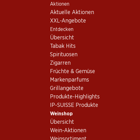
Aktionen
Table Of Content
Home
Weinshop
Wein Sortiment
Zum Hauptinhalt springen
Zum Inhaltsverzeichnis springen
Zum Hauptmenü springen
Aktuelle Aktionen
Weine - Südwestfrankreich
XXL-Angebote
Entdecken
Südwestfrankreich
Übersicht
Tabak Hits
Spirituosen
53.70
Zigarren
Flasche: 8.95
Früchte & Gemüse
Fleur d’Or
Monbazillac AOC
Markenparfums
2021
Grillangebote
(6)
Produkte-Highlights
IP-SUISSE Produkte
Weinshop
Übersicht
Wein-Aktionen
Weinsortiment