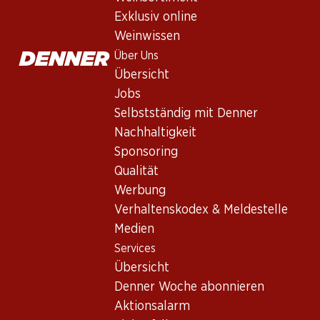
Exklusiv online
Weinwissen
Über Uns
Übersicht
Jobs
Selbstständig mit Denner
Newsletter
Nachhaltigkeit
Sponsoring
Bleiben Sie mit dem Denner Newsletter immer auf dem neusten
Qualität
E-Mail Adresse
Werbung
Verhaltenskodex & Meldestelle
Medien
Services
Services
Übersicht
Übersicht
Denner Woche abonnieren
Denner Woche abonnieren
Aktionsalarm
Aktionsalarm