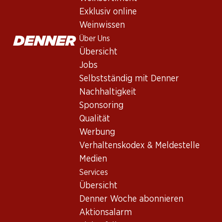
Services
Exklusiv online
Übersicht
Weinwissen
Denner Woche abonnieren
Über Uns
Aktionsalarm
Übersicht
Einkaufsliste
Jobs
Denner App
Selbstständig mit Denner
Newsletter
Nachhaltigkeit
WhatsApp
Sponsoring
Geschenkkarten
Qualität
Werbung
Über uns
Verhaltenskodex & Meldestelle
Medien
Übersicht
Services
Jobs
Übersicht
Selbstständig mit Denner
Denner Woche abonnieren
Nachhaltigkeit
Aktionsalarm
Sponsoring