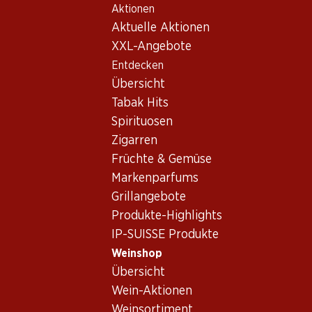
Aktionen
Table Of Content
Home
Weinshop
Wein Sortiment
Zum Hauptinhalt springen
Zum Inhaltsverzeichnis springen
Zum Hauptmenü springen
Aktuelle Aktionen
Weine - Calchaquí Valley
XXL-Angebote
Entdecken
Übersicht
Tabak Hits
Spirituosen
Zigarren
Früchte & Gemüse
Markenparfums
Newsletter
Grillangebote
Produkte-Highlights
Bleiben Sie mit dem Denner Newsletter immer auf dem neusten
IP-SUISSE Produkte
E-Mail Adresse
Weinshop
Übersicht
Wein-Aktionen
Weinsortiment