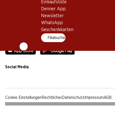
Einkaufsliste
Qualität
Denner App
Werbung
Newsletter
Verhaltenskodex & Meldestelle
WhatsApp
Medien
Geschenkkarten
Filialsuche
D
Denner App
Social Media
facebook
instagram
youtube
linkedin
tiktok
Cookie Einstellungen
Rechtliches
Datenschutz
Impressum
AGB