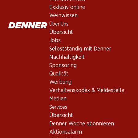
Exklusiv online
Weinwissen
Über Uns
Übersicht
Jobs
Selbstständig mit Denner
Newsletter
Nachhaltigkeit
Sponsoring
Bleiben Sie mit dem Denner Newsletter immer auf dem neusten
Qualität
E-Mail Adresse
Werbung
Verhaltenskodex & Meldestelle
Medien
Services
Services
Übersicht
Übersicht
Denner Woche abonnieren
Denner Woche abonnieren
Aktionsalarm
Aktionsalarm