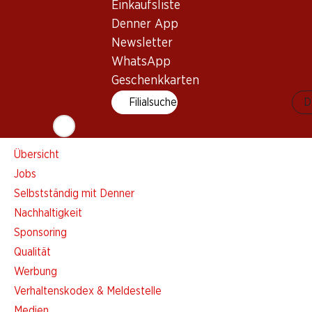
Einkaufsliste
Einkaufsliste
Denner App
Denner App
Newsletter
Newsletter
WhatsApp
WhatsApp
Geschenkkarten
Geschenkkarten
Filialsuche
D
Über uns
Übersicht
Jobs
Selbstständig mit Denner
Nachhaltigkeit
Sponsoring
Qualität
Werbung
Verhaltenskodex & Meldestelle
Medien