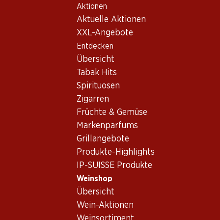
Aktionen
Table Of Content
Home
Weinshop
Wein Sortiment
Zum Hauptinhalt springen
Zum Inhaltsverzeichnis springen
Zum Hauptmenü springen
Aktuelle Aktionen
Parellada, Spanien
XXL-Angebote
Entdecken
Spanien
Parellada
Übersicht
Tabak Hits
Spirituosen
58.50
78.–
Zigarren
Flasche: 9.75
Flasche: 3.25
Früchte & Gemüse
Freixenet Carta Medium Dry
Freixenet Carta Medium Dry
(16)
Markenparfums
Grillangebote
Produkte-Highlights
IP-SUISSE Produkte
Weinshop
Übersicht
Wein-Aktionen
Weinsortiment