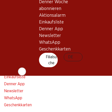
Denner Woche
Bleiben Sie mit dem Denner Newsletter immer auf dem
abonnieren
neusten Stand. Melden Sie sich jetzt an!
Aktionsalarm
E-Mail Adresse
Einkaufsliste
Jetzt anmelden
Denner App
Newsletter
WhatsApp
Services
Filialen
Geschenkkarten
Übersicht
Filialsuche
Filialsu
DE
Denner Woche abonnieren
che
Neue Standorte
Aktionsalarm
Einkaufsliste
Denner App
Newsletter
WhatsApp
Geschenkkarten