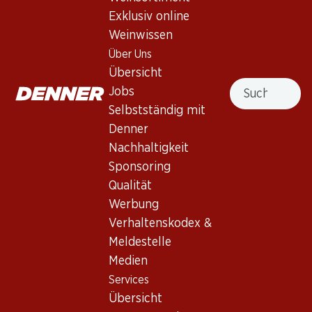
71.70
93.60
Exklusiv online
Flasche: 11.95
Flasche: 3.90
Weinwissen
Freixenet Cordon Negro
Freixenet Cordon Negro
Seco Cava DO
Cava Seco
Über Uns
(95)
(4)
Übersicht
Suche
Jobs
Selbstständig mit
Denner
Nachhaltigkeit
4 Produkten
Sponsoring
Qualität
Werbung
Nach Oben
Verhaltenskodex &
Meldestelle
Medien
Services
Übersicht
Newsletter