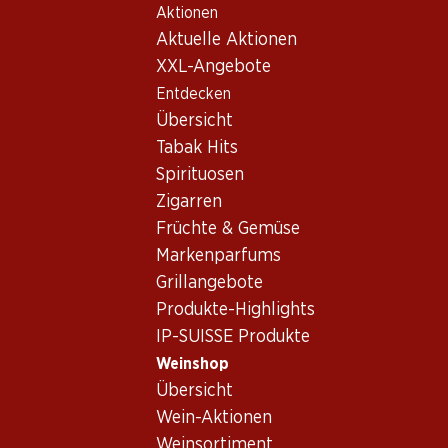
Aktionen
Table Of Content
Home
Weinshop
Wein Sortiment
Zum Hauptinhalt springen
Zum Inhaltsverzeichnis springen
Zum Hauptmenü springen
Aktuelle Aktionen
Cabernet Dorsa, Schweiz
XXL-Angebote
Entdecken
Schweiz
Cabernet Dorsa
Übersicht
Tabak Hits
Spirituosen
77.70
Zigarren
Flasche: 12.95
Früchte & Gemüse
Staa Cuvée Noir AOC
Schaffhausen
Markenparfums
2025
Grillangebote
(26)
Produkte-Highlights
IP-SUISSE Produkte
Weinshop
Übersicht
Wein-Aktionen
1 Produkten
Weinsortiment