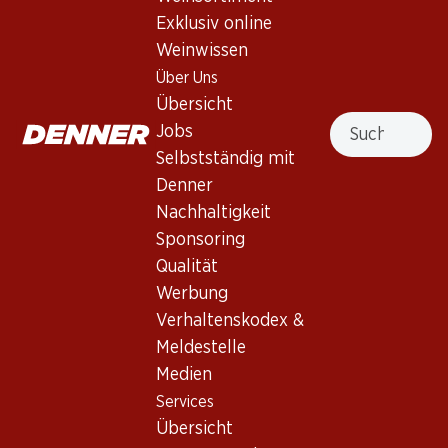
Exklusiv online
Weinwissen
Nach Oben
Über Uns
Übersicht
Suche
Jobs
Selbstständig mit
Newsletter
Denner
Nachhaltigkeit
Bleiben Sie mit dem Denner Newsletter immer auf dem
neusten Stand. Melden Sie sich jetzt an!
Sponsoring
Qualität
E-Mail Adresse
Jetzt anmelden
Werbung
Verhaltenskodex &
Meldestelle
Medien
Services
Filialen
Services
Übersicht
Filialsuche
Übersicht
Denner Woche abonnieren
Neue Standorte