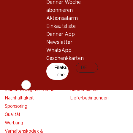
Denner Woche
Aktionsalarm
abonnieren
Einkaufsliste
Aktionsalarm
Denner App
Einkaufsliste
Newsletter
Denner App
WhatsApp
Newsletter
Geschenkkarten
WhatsApp
Geschenkkarten
Über uns
Kontakt & Hilfe
Filialsu
DE
Übersicht
FAQ
che
Jobs
Kontaktformular
Selbstständig mit Denner
Kundendienst
Nachhaltigkeit
Lieferbedingungen
Sponsoring
Qualität
Werbung
Verhaltenskodex &