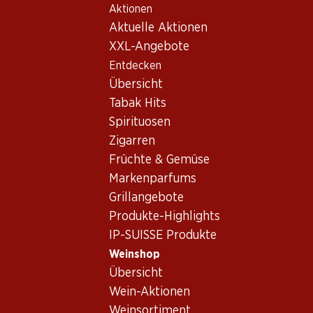
Aktionen
Table Of Content
Home
Weinshop
Wein Sortiment
Zum Hauptinhalt springen
Zum Inhaltsverzeichnis springen
Zum Hauptmenü springen
Aktuelle Aktionen
Syrah, Südafrika
XXL-Angebote
Entdecken
Südafrika
Syrah
Übersicht
Exklusiv online!
Tabak Hits
Spirituosen
161.70
Zigarren
Flasche: 26.95
Früchte & Gemüse
The Chocolate Block
2022
Markenparfums
(17)
Grillangebote
Produkte-Highlights
IP-SUISSE Produkte
Weinshop
Übersicht
1 Produkten
Wein-Aktionen
Weinsortiment