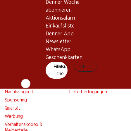
Aktionsalarm
Denner Woche
Einkaufsliste
abonnieren
Aktionsalarm
Denner App
Einkaufsliste
Newsletter
Denner App
WhatsApp
Newsletter
Geschenkkarten
WhatsApp
Geschenkkarten
Über uns
Kontakt & Hilfe
Filialsu
DE
Übersicht
FAQ
che
Jobs
Kontaktformular
Selbstständig mit Denner
Kundendienst
Nachhaltigkeit
Lieferbedingungen
Sponsoring
Qualität
Werbung
Verhaltenskodex &
Meldestelle