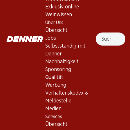
Exklusiv online
Nach Oben
Weinwissen
Über Uns
Übersicht
Suche
Jobs
Newsletter
Selbstständig mit
Denner
Bleiben Sie mit dem Denner Newsletter immer auf dem
Nachhaltigkeit
neusten Stand. Melden Sie sich jetzt an!
Sponsoring
E-Mail Adresse
Qualität
Jetzt anmelden
Werbung
Verhaltenskodex &
Meldestelle
Services
Filialen
Medien
Übersicht
Filialsuche
Services
Denner Woche abonnieren
Neue Standorte
Übersicht