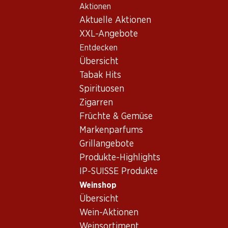
Aktionen
Table Of Content
Home
Weinshop
Wein Sortiment
Zum Hauptinhalt springen
Zum Inhaltsverzeichnis springen
Zum Hauptmenü springen
Aktuelle Aktionen
Catarratto, Italien
XXL-Angebote
Entdecken
Italien
Catarratto
Übersicht
Tabak Hits
Spirituosen
17.70
Zigarren
Flasche: 2.95
Früchte & Gemüse
Fontalta Bianco Terre
Siciliane IGT
Markenparfums
2025
Grillangebote
(62)
Produkte-Highlights
IP-SUISSE Produkte
Weinshop
Übersicht
Wein-Aktionen
1 Produkten
Weinsortiment