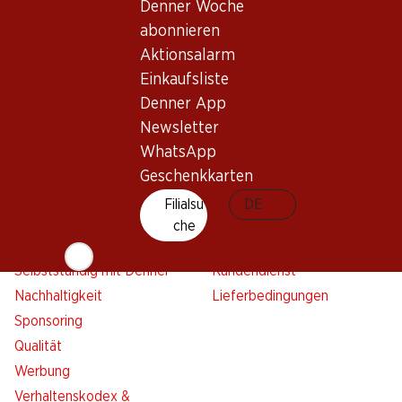
Denner Woche
Aktionsalarm
abonnieren
Einkaufsliste
Aktionsalarm
Denner App
Einkaufsliste
Newsletter
Denner App
WhatsApp
Newsletter
Geschenkkarten
WhatsApp
Geschenkkarten
Über uns
Kontakt & Hilfe
Filialsu
DE
Übersicht
FAQ
che
Jobs
Kontaktformular
Selbstständig mit Denner
Kundendienst
Nachhaltigkeit
Lieferbedingungen
Sponsoring
Qualität
Werbung
Verhaltenskodex &