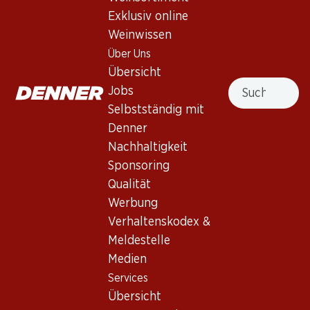
Exklusiv online
Weinwissen
Nach Oben
Über Uns
Übersicht
Suche
Jobs
Selbstständig mit
Newsletter
Denner
Nachhaltigkeit
Bleiben Sie mit dem Denner Newsletter immer auf dem
neusten Stand. Melden Sie sich jetzt an!
Sponsoring
Qualität
E-Mail Adresse
Jetzt anmelden
Werbung
Verhaltenskodex &
Meldestelle
Medien
Services
Filialen
Services
Übersicht
Filialsuche
Übersicht
Denner Woche abonnieren
Neue Standorte